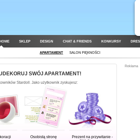
HOME
SKLEP
DESIGN
CHAT & FRIENDS
KONKURSY
DRES
APARTAMENT
SALON PIĘKNOŚCI
Reklama
 UDEKORUJ SWÓJ APARTAMENT!
tkowników Stardoll. Jako użytkownik zyskujesz:
koracji
Osobistą stronę
Prezent na przywitanie -