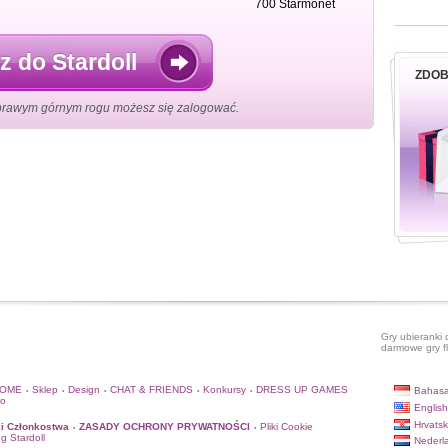
700 Starmonet
z do Stardoll
ZDOB
prawym górnym rogu możesz się zalogować.
Gry ubieranki 
darmowe gry f
HOME
Sklep
Design
CHAT & FRIENDS
Konkursy
DRESS UP GAMES
Bahasa
•
•
•
•
•
to
English
Hrvatsk
i Członkostwa
ZASADY OCHRONY PRYWATNOŚCI
Pliki Cookie
•
•
og Stardoll
Nederl