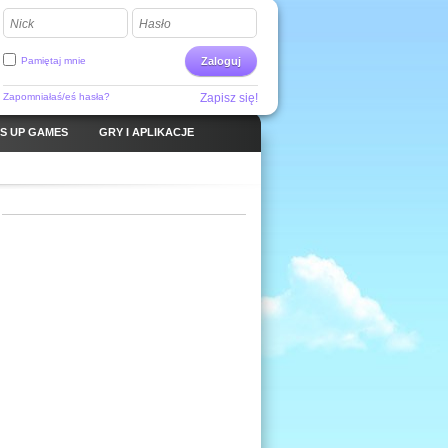
Nick
Hasło
Pamiętaj mnie
Zaloguj
Zapomniałaś/eś hasła?
Zapisz się!
S UP GAMES
GRY I APLIKACJE