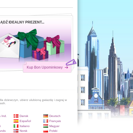
ĄDŹ IDEALNY PREZENT...
Kup Bon Upominkowy
dla dziewczyn, ubierz ulubioną gwiazdę i zagraj w
lash.
 Ind.
Dansk
Deutsch
Español
Français
i
Italiano
Magyar
ands
Norsk
Polski