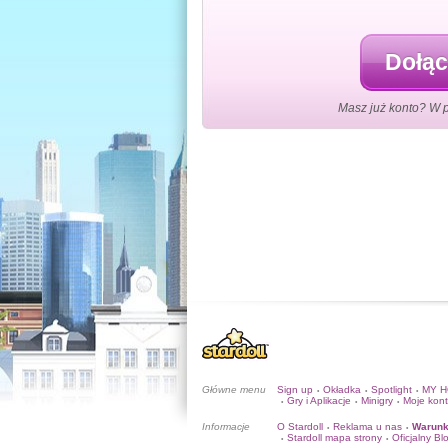
Dołąc
Masz już konto? W 
Główne menu
Sign up
Okładka
Spotlight
MY 
•
•
•
Gry i Aplikacje
Minigry
Moje kon
•
•
•
Informacje
O Stardoll
Reklama u nas
Warunk
•
•
Stardoll mapa strony
Oficjalny Bl
•
•