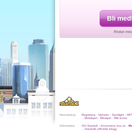
Bli med
Redan medl
Huvudmeny
Registrera
Nyheter
Spotlight
MI
•
•
•
Mobilspel
Minispel
Mitt konto
•
•
•
Information
Om Stardoll
Annonsera hos os
Me
•
•
Stardolls officiella blogg
•