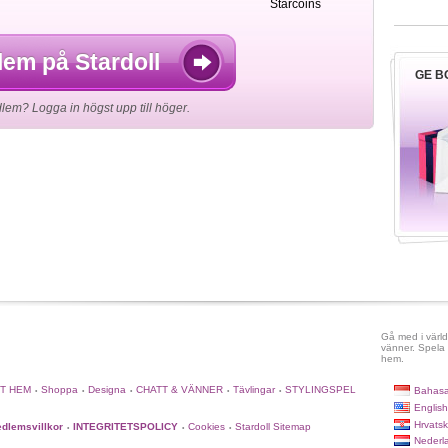
Starcoins
lem på Stardoll
GE B
em? Logga in högst upp till höger.
Gå med i värld
vänner. Spela 
hem.
TT HEM
Shoppa
Designa
CHATT & VÄNNER
Tävlingar
STYLINGSPEL
Bahasa
•
•
•
•
•
English
Hrvatsk
dlemsvillkor
INTEGRITETSPOLICY
Cookies
Stardoll Sitemap
•
•
•
Nederl