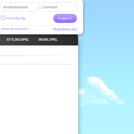
Användarnamn
Lösenord
Kom ihåg mig
Logga in
Glömt ditt lösenord?
Registrera dig!
STYLINGSPEL
MOBILSPEL