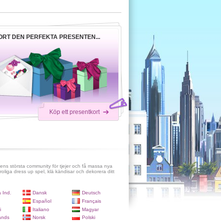
ORT DEN PERFEKTA PRESENTEN...
Köp ett presentkort
ens största community för tjejer och få massa nya
roliga dress up spel, klä kändisar och dekorera ditt
 Ind.
Dansk
Deutsch
Español
Français
i
Italiano
Magyar
ands
Norsk
Polski