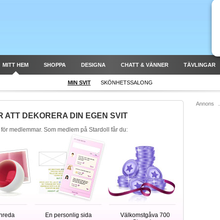
MITT HEM
SHOPPA
DESIGNA
CHATT & VÄNNER
TÄVLINGAR
MIN SVIT
SKÖNHETSSALONG
Annons
R ATT DEKORERA DIN EGEN SVIT
 för medlemmar. Som medlem på Stardoll får du:
inreda
En personlig sida
Välkomstgåva 700