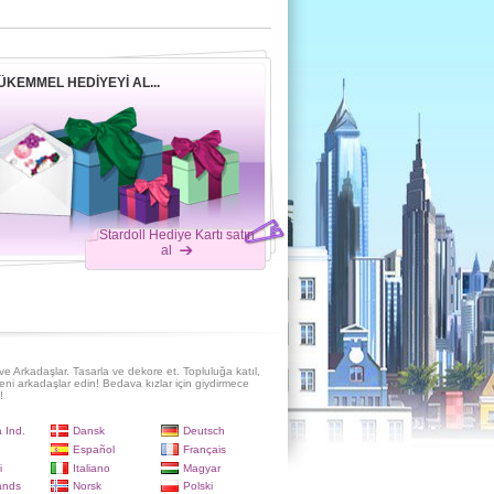
ÜKEMMEL HEDIYEYI AL...
Stardoll Hediye Kartı satın
al
e Arkadaşlar. Tasarla ve dekore et. Topluluğa katıl,
eni arkadaşlar edin! Bedava kızlar için giydirmece
!
 Ind.
Dansk
Deutsch
Español
Français
i
Italiano
Magyar
ands
Norsk
Polski