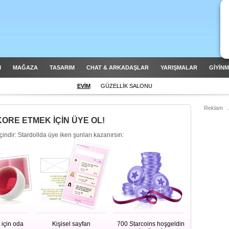
M
MAĞAZA
TASARIM
CHAT & ARKADAŞLAR
YARIŞMALAR
GİYİN
EVİM
GÜZELLİK SALONU
Reklam
KORE ETMEK İÇİN ÜYE OL!
çindir: Stardollda üye iken şunları kazanırsın:
için oda
Kişisel sayfan
700 Starcoins hoşgeldin