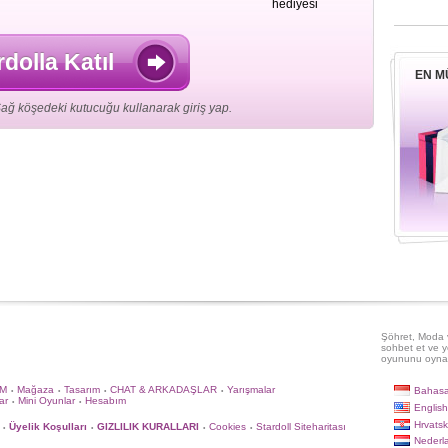
hediyesi
rdolla Katıl
EN M
ağ köşedeki kutucuğu kullanarak giriş yap.
Şöhret, Moda v
sohbet et ve y
oyununu oyna
İM
Mağaza
Tasarım
CHAT & ARKADAŞLAR
Yarışmalar
Bahasa
•
•
•
•
ar
Mini Oyunlar
Hesabım
•
•
English
Hrvatsk
Üyelik Koşulları
GIZLILIK KURALLARI
Cookies
Stardoll Siteharitası
•
•
•
•
Nederl