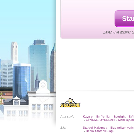
Sta
Zaten üye misin? S
Ana sayfa
Kayıt ol
En Yeniler
Spotlight
EV
•
•
•
GİYİNME OYUNLARI
Mobil oyunl
•
•
Bilgi
Stardoll Hakkında
Bize reklam verin
•
Resmi Stardoll Blogu
•