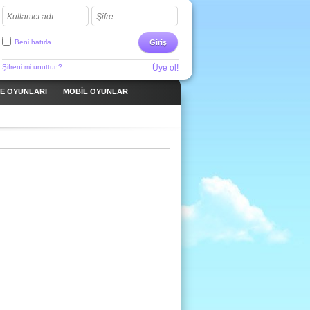
Kullanıcı adı
Şifre
Beni hatırla
Giriş
Şifreni mi unuttun?
Üye ol!
ME OYUNLARI
MOBIL OYUNLAR