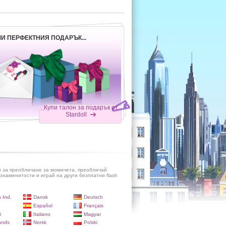
И ПЕРФЕКТНИЯ ПОДАРЪК...
Купи талон за подарък от
Stardoll
и за преобличане за момичета, преобличай
знаменитости и играй на други безплатни flash
 Ind.
Dansk
Deutsch
Español
Français
i
Italiano
Magyar
ands
Norsk
Polski