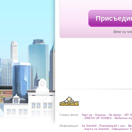
Присъедин
Вече си чл
Главно меню
Sign up
Корица
На фокус
MY 
•
•
•
DRESS UP GAMES
Мобилни иг
•
•
Информация
За Stardoll
Рекламирай с нас
Ус
•
•
Карта на Stardoll
Официален Sta
•
•