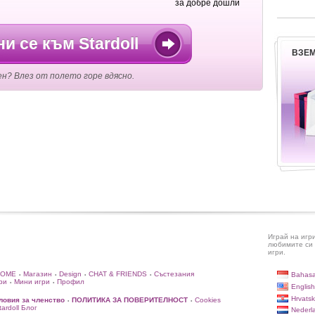
за добре дошли
и се към Stardoll
ВЗЕМ
ен? Влез от полето горе вдясно.
Играй на игр
любимите си 
игри.
HOME
Магазин
Design
CHAT & FRIENDS
Състезания
Bahasa
•
•
•
•
ри
Мини игри
Профил
•
•
English
Hrvatsk
ловия за членство
ПОЛИТИКА ЗА ПОВЕРИТЕЛНОСТ
Cookies
•
•
rdoll Блог
Nederl