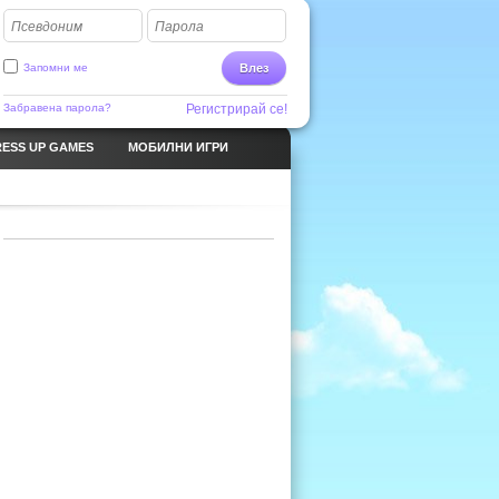
Псевдоним
Парола
Запомни ме
Влез
Забравена парола?
Регистрирай се!
ESS UP GAMES
МОБИЛНИ ИГРИ