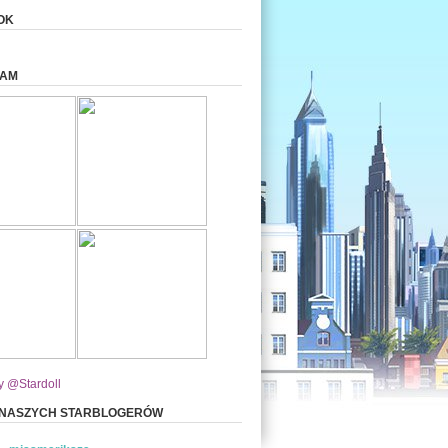
OK
RAM
y @Stardoll
 NASZYCH STARBLOGERÓW