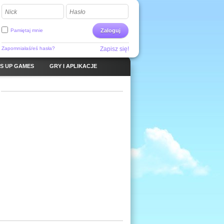
Nick
Hasło
Pamiętaj mnie
Zaloguj
Zapomniałaś/eś hasła?
Zapisz się!
S UP GAMES
GRY I APLIKACJE