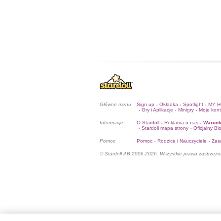
Główne menu
Sign up
Okładka
Spotlight
MY 
•
•
•
Gry i Aplikacje
Minigry
Moje kon
•
•
•
Informacje
O Stardoll
Reklama u nas
Warunk
•
•
Stardoll mapa strony
Oficjalny Bl
•
•
Pomoc
Pomoc
Rodzice i Nauczyciele
Zas
•
•
© Stardoll AB 2006-2026. Wszystkie prawa zastrzeżo