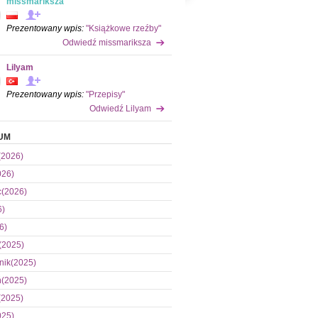
missmariksza
Prezentowany wpis:
"Książkowe rzeźby"
Odwiedź missmariksza
Lilyam
Prezentowany wpis:
"Przepisy"
Odwiedź Lilyam
UM
(2026)
026)
c(2026)
6)
6)
(2025)
nik(2025)
ń(2025)
(2025)
025)