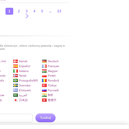
1
2
3
4
5
...
23
dla dziewczyn, ubierz ulubioną gwiazdę i zagraj w
lash.
 Ind.
Dansk
Deutsch
Español
Français
i
Italiano
Magyar
ands
Norsk
Polski
uês
Português/BR
Română
Svenska
Türkçe
a
Ελληνικά
Русский
ски
العربية
हिन्दी
)
日本語
繁體字
Szukaj