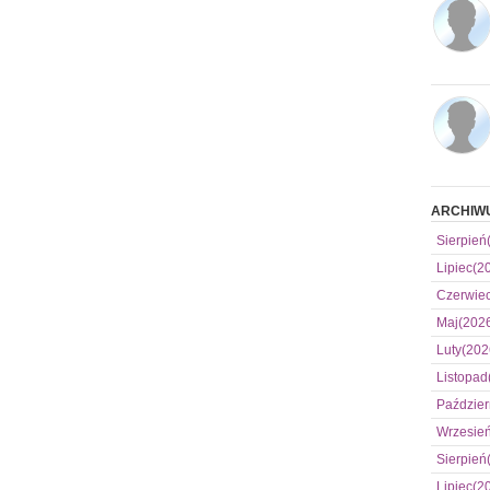
ARCHIW
Sierpień
Lipiec(2
Czerwie
Maj(202
Luty(202
Listopad
Paździer
Wrzesie
Sierpień
Lipiec(2