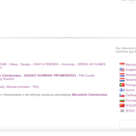
Gry ubieranki 
darmowe gry f
HOME
Sklep
Design
CHAT & FRIENDS
Konkursy
DRESS UP GAMES
Bahasa
•
•
•
•
•
to
English
Hrvatsk
i Członkostwa
ZASADY OCHRONY PRYWATNOŚCI
Pliki Cookie
•
•
og Stardoll
Nederl
Portug
ady i Bezpieczeństwo
FAQ
•
Suomi
ne.
Korzystanie z tej witryny oznacza akceptację
Warunków Członkostwa
.
Češtin
българ
中文(CN
한국어