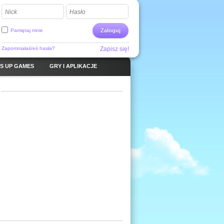
Nick
Hasło
Pamiętaj mnie
Zaloguj
Zapomniałaś/eś hasła?
Zapisz się!
S UP GAMES
GRY I APLIKACJE