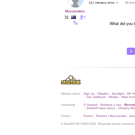
121 miesięcy temu
•
66 kom
Moosycakes
31
What did you t
1
Główne menu
Sign up
Okładka
Spotlight
MY 
•
•
•
Gry i Aplikacje
Minigry
Moje kon
•
•
•
Informacje
O Stardoll
Reklama u nas
Warunk
•
•
Stardoll mapa strony
Oficjalny Bl
•
•
Pomoc
Pomoc
Rodzice i Nauczyciele
Zas
•
•
© Stardoll AB 2006-2026. Wszystkie prawa zastrzeżo