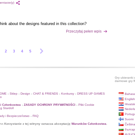
entarze(y)
hink about the designs featured in this collection?
Przeczytaj pełen wpis
2
3
4
5
Gry ubieranki 
darmowe gry f
HOME
Sklep
Design
CHAT & FRIENDS
Konkursy
DRESS UP GAMES
Bahasa
•
•
•
•
•
to
English
Hrvatsk
i Członkostwa
ZASADY OCHRONY PRYWATNOŚCI
Pliki Cookie
•
•
og Stardoll
Nederl
Portug
ady i Bezpieczeństwo
FAQ
•
Suomi
ne.
Korzystanie z tej witryny oznacza akceptację
Warunków Członkostwa
.
Češtin
българ
中文(CN