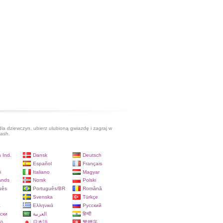
dla dziewczyn, ubierz ulubioną gwiazdę i zagraj w
lash.
 Ind.
Dansk
Deutsch
Español
Français
i
Italiano
Magyar
ands
Norsk
Polski
uês
Português/BR
Română
Svenska
Türkçe
a
Ελληνικά
Русский
ски
العربية
हिन्दी
)
日本語
繁體字