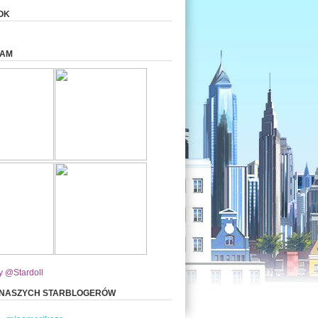
OK
RAM
y @Stardoll
 NASZYCH STARBLOGERÓW