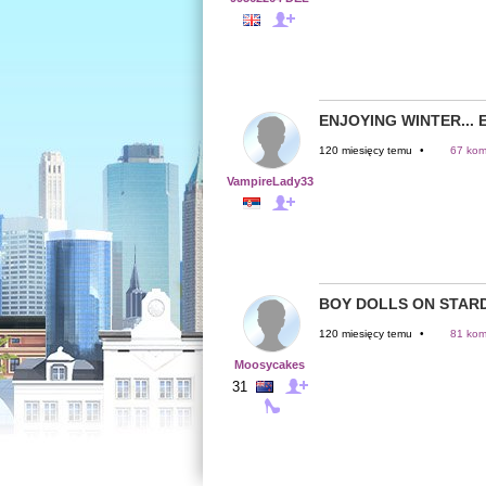
ENJOYING WINTER... 
120 miesięcy temu
•
67 kom
VampireLady33
BOY DOLLS ON STAR
120 miesięcy temu
•
81 kom
Moosycakes
31