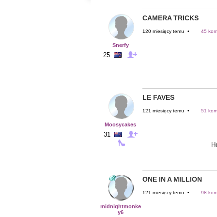
CAMERA TRICKS
120 miesięcy temu
•
45 kom
Snerfy
25
LE FAVES
121 miesięcy temu
•
51 kom
Moosycakes
31
Ho
ONE IN A MILLION
121 miesięcy temu
•
98 kom
midnightmonke
y6