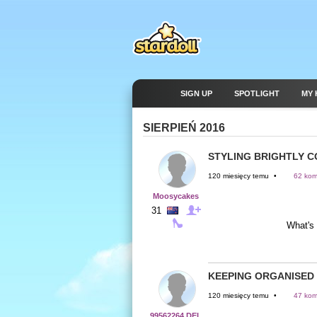
SIGN UP
SPOTLIGHT
MY 
SIERPIEŃ 2016
STYLING BRIGHTLY 
120 miesięcy temu
•
62 kom
Moosycakes
31
What's 
KEEPING ORGANISED
120 miesięcy temu
•
47 kom
99562264 DEL