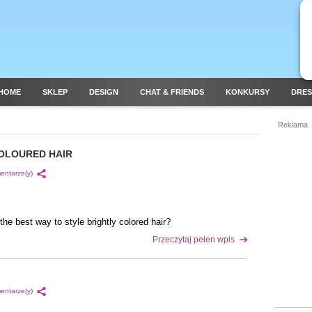
HOME
SKLEP
DESIGN
CHAT & FRIENDS
KONKURSY
DRES
Reklama
COLOURED HAIR
entarze(y)
the best way to style brightly colored hair?
Przeczytaj pełen wpis
entarze(y)