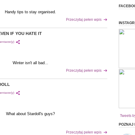
FACEBO
Handy tips to stay organised.
Przeczytaj pełen wpis
INSTAG
EVEN IF YOU HATE IT
entarze(y)
Winter isn't all bad...
Przeczytaj pełen wpis
DOLL
entarze(y)
What about Stardoll's guys?
Tweets b
POZNAJ
Przeczytaj pełen wpis