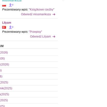
missmariksza
Prezentowany wpis:
"Książkowe rzeźby"
Odwiedź missmariksza
Lilyam
Prezentowany wpis:
"Przepisy"
Odwiedź Lilyam
UM
(2026)
026)
c(2026)
6)
6)
(2025)
nik(2025)
ń(2025)
(2025)
025)