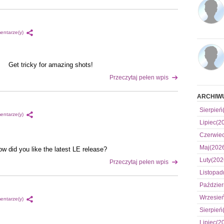
entarze(y)
Get tricky for amazing shots!
Przeczytaj pełen wpis
ARCHIW
Sierpień
entarze(y)
Lipiec(2
Czerwie
Maj(202
w did you like the latest LE release?
Luty(202
Przeczytaj pełen wpis
Listopad
Paździer
Wrzesie
entarze(y)
Sierpień
Lipiec(2