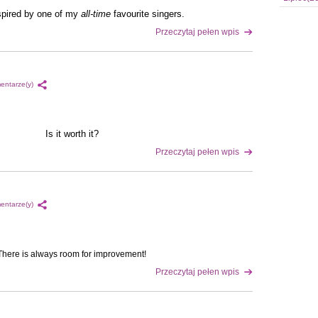
spired by one of my 
all-time
 favourite singers.
Przeczytaj pełen wpis
entarze(y)
Is it worth it?
Przeczytaj pełen wpis
entarze(y)
There is always room for improvement!
Przeczytaj pełen wpis