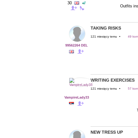
30
Outfits in
TAKING RISKS
121 miesięcy temu
•
49 kom
99562264 DEL
WRITING EXERCISES
121 miesięcy temu
•
57 kom
VampireLady33
NEW TRESS UP