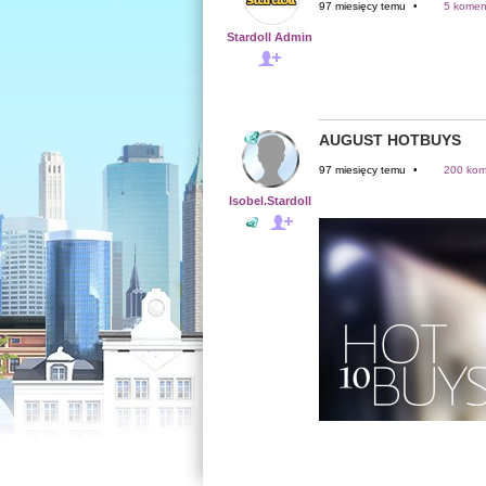
97 miesięcy temu
•
5 komen
Stardoll Admin
AUGUST HOTBUYS
97 miesięcy temu
•
200 kom
Isobel.Stardoll