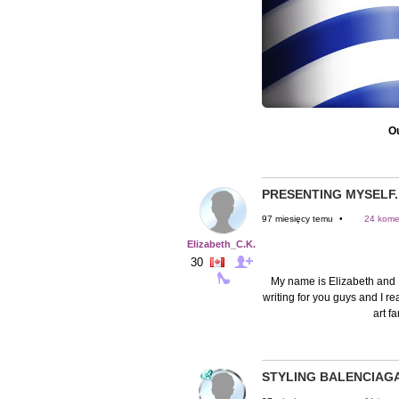
Ou
PRESENTING MYSELF..
97 miesięcy temu
•
24 kome
Elizabeth_C.K.
30
My name is Elizabeth and I
writing for you guys and I r
art fa
STYLING BALENCIAGA