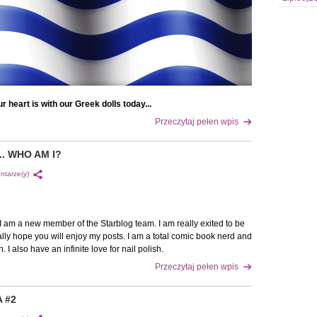
r heart is with our Greek dolls today...
Przeczytaj pełen wpis
. WHO AM I?
ntarze(y)
 am a new member of the Starblog team. I am really exited to be
eally hope you will enjoy my posts. I am a total comic book nerd and
n. I also have an infinite love for nail polish.
Przeczytaj pełen wpis
 #2