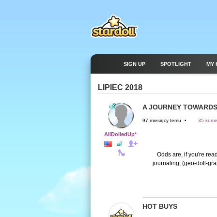
SIGN UP
SPOTLIGHT
MY 
LIPIEC 2018
A JOURNEY TOWARDS
97 miesięcy temu
•
35 kome
AllDolledUp*
Odds are, if you're read
journaling, (geo-doll-gra
HOT BUYS