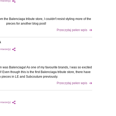
ntarze(y)
m the Balenciaga tribute store, I couldn't resist styling more of the
pieces for another blog post!
Przeczytaj pełen wpis
A
ntarze(y)
on was Balenciaga! As one of my favourite brands, I was so excited
! Even though this is the first Balenciaga tribute store, there have
 pieces in LE and Subcouture previously.
Przeczytaj pełen wpis
ntarze(y)