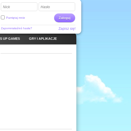
Nick
Hasło
Pamiętaj mnie
Zaloguj
Zapomniałaś/eś hasła?
Zapisz się!
S UP GAMES
GRY I APLIKACJE