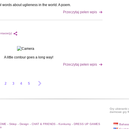
ul words about uglieness in the world. A poem.
Przeczytaj pełen wpis
ntarze(y)
A little contour goes a long way!
Przeczytaj pełen wpis
2
3
4
5
Gry ubieranki 
darmowe gry f
HOME
Sklep
Design
CHAT & FRIENDS
Konkursy
DRESS UP GAMES
Bahasa
•
•
•
•
•
to