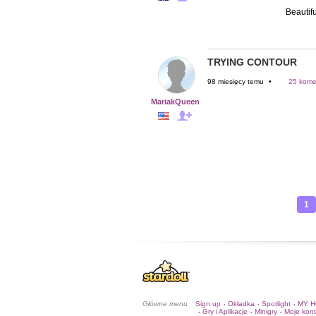
Beautif
TRYING CONTOUR
98 miesięcy temu
•
25 kome
MariakQueen
1
Główne menu
Sign up
Okładka
Spotlight
MY 
•
•
•
Gry i Aplikacje
Minigry
Moje kon
•
•
•