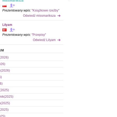
missmariksza
Prezentowany wpis:
"Książkowe rzeźby"
Odwiedź missmariksza
Lilyam
Prezentowany wpis:
"Przepisy"
Odwiedź Lilyam
UM
(2026)
026)
c(2026)
6)
6)
(2025)
nik(2025)
ń(2025)
(2025)
025)