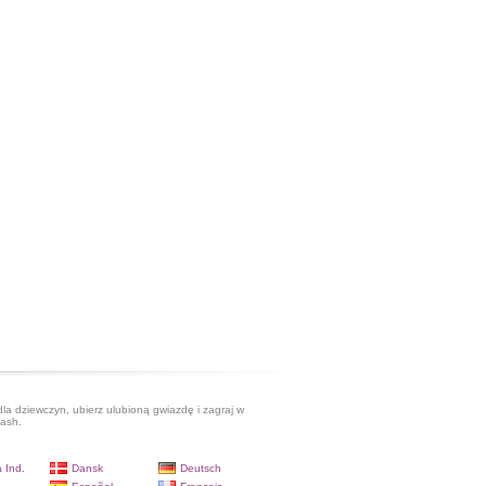
dla dziewczyn, ubierz ulubioną gwiazdę i zagraj w
lash.
 Ind.
Dansk
Deutsch