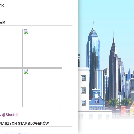
OK
RAM
y @Stardoll
 NASZYCH STARBLOGERÓW