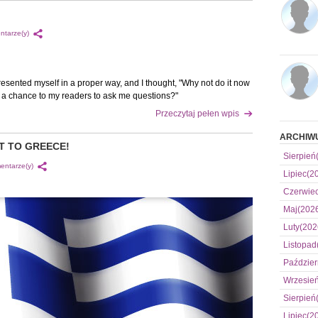
ntarze(y)
r presented myself in a proper way, and I thought, "Why not do it now
 a chance to my readers to ask me questions?"
Przeczytaj pełen wpis
ARCHIW
T TO GREECE!
Sierpień
entarze(y)
Lipiec(2
Czerwie
Maj(202
Luty(202
Listopad
Paździer
Wrzesie
Sierpień
Lipiec(2