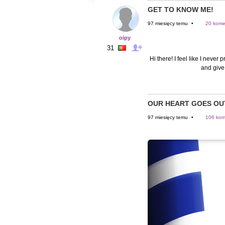
GET TO KNOW ME!
97 miesięcy temu
•
20 kome
oipy
31
Hi there! I feel like I neve
and give
OUR HEART GOES OU
97 miesięcy temu
•
106 kom