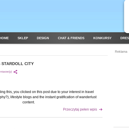
HOME
SKLEP
DESIGN
CHAT & FRIENDS
KONKURSY
DRES
Reklama
 STARDOLL CITY
ntarze(y)
ing this, you clicked on this post due to your interest in travel
phy?), lifestyle blogs and the instant gratification of wanderlust
content.
Przeczytaj pełen wpis