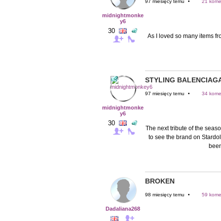
97 miesięcy temu
•
21 kome
midnightmonke
y6
30
As I loved so many items fro
STYLING BALENCIAG
97 miesięcy temu
•
34 kome
midnightmonke
y6
30
The next tribute of the seas
to see the brand on Stardoll
been
BROKEN
98 miesięcy temu
•
59 kome
Dadaliana268