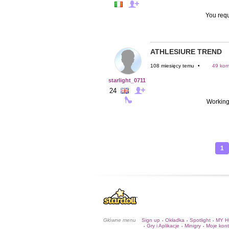
You reque
ATHLESIURE TREND
108 miesięcy temu
•
49 kom
starlight_0711
24
Working 
1
Główne menu
Sign up
Okładka
Spotlight
MY 
•
•
•
Gry i Aplikacje
Minigry
Moje kon
•
•
•