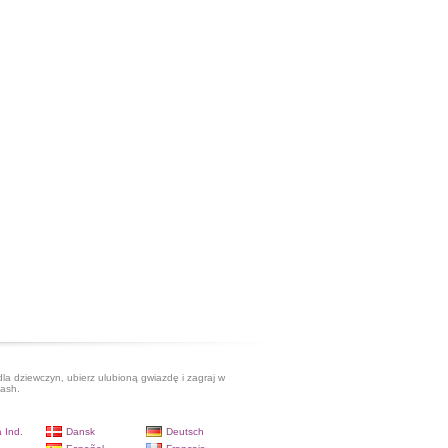
dla dziewczyn, ubierz ulubioną gwiazdę i zagraj w
lash.
 Ind.
Dansk
Deutsch