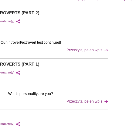
ROVERTS (PART 2)
entarze(y)
Our introvert/extrovert test continued!
Przeczytaj pełen wpis
ROVERTS (PART 1)
entarze(y)
Which personality are you?
Przeczytaj pełen wpis
entarze(y)