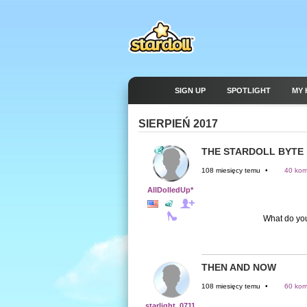
SIGN UP
SPOTLIGHT
MY 
SIERPIEŃ 2017
THE STARDOLL BYTE
108 miesięcy temu
•
40 kom
AllDolledUp*
What do you 
THEN AND NOW
108 miesięcy temu
•
60 kom
starlight_0711