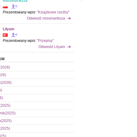
missmariksza
Prezentowany wpis:
"Książkowe rzeźby"
Odwiedź missmariksza
Lilyam
Prezentowany wpis:
"Przepisy"
Odwiedź Lilyam
UM
(2026)
026)
c(2026)
6)
6)
(2025)
nik(2025)
ń(2025)
(2025)
025)