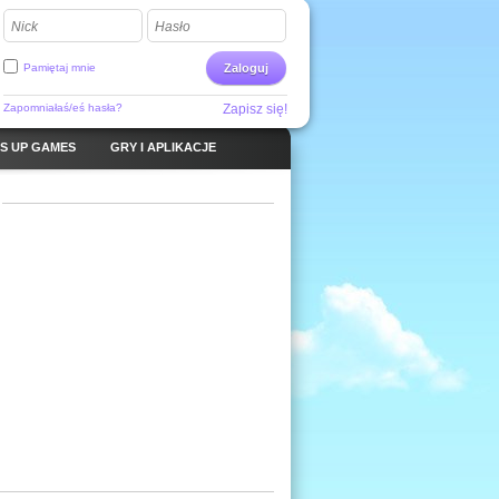
Nick
Hasło
Pamiętaj mnie
Zaloguj
Zapomniałaś/eś hasła?
Zapisz się!
S UP GAMES
GRY I APLIKACJE