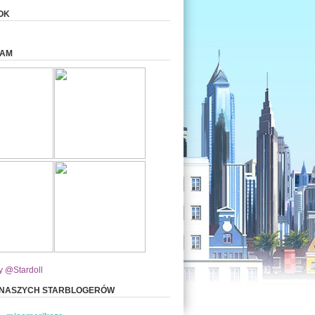
OK
RAM
y @Stardoll
 NASZYCH STARBLOGERÓW