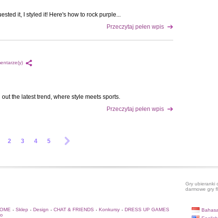
sted it, I styled it! Here's how to rock purple...
Przeczytaj pełen wpis
entarze(y)
out the latest trend, where style meets sports.
Przeczytaj pełen wpis
2
3
4
5
Gry ubieranki 
darmowe gry f
HOME
Sklep
Design
CHAT & FRIENDS
Konkursy
DRESS UP GAMES
Bahasa
•
•
•
•
•
to