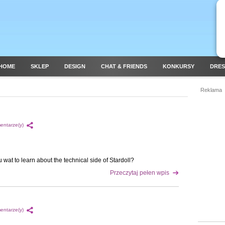
HOME
SKLEP
DESIGN
CHAT & FRIENDS
KONKURSY
DRES
Reklama
entarze(y)
wat to learn about the technical side of Stardoll?
Przeczytaj pełen wpis
entarze(y)