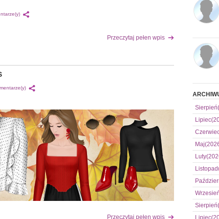
ntarze(y)
Przeczytaj pełen wpis
S
mentarze(y)
ARCHIW
Sierpień
Lipiec(2
Czerwie
Maj(202
Luty(202
Listopad
Paździer
Wrzesie
Sierpień
Przeczytaj pełen wpis
Lipiec(2