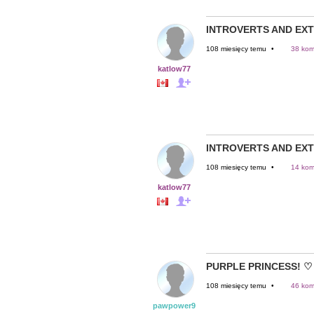
INTROVERTS AND EXT
108 miesięcy temu
•
38 kom
katlow77
INTROVERTS AND EXT
108 miesięcy temu
•
14 kom
katlow77
PURPLE PRINCESS! ♡
108 miesięcy temu
•
46 kom
pawpower9