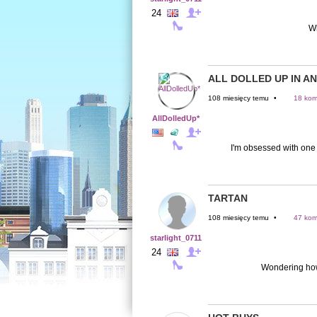
24
Wh
ALL DOLLED UP IN A
108 miesięcy temu
•
18 kom
AllDolledUp*
I'm obsessed with one 
TARTAN
108 miesięcy temu
•
47 kom
starlight_0711
24
Wondering how 