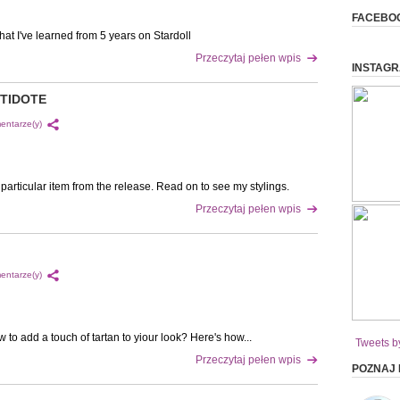
FACEBO
at I've learned from 5 years on Stardoll
Przeczytaj pełen wpis
INSTAG
NTIDOTE
entarze(y)
particular item from the release. Read on to see my stylings.
Przeczytaj pełen wpis
entarze(y)
to add a touch of tartan to yiour look? Here's how...
Tweets b
Przeczytaj pełen wpis
POZNAJ