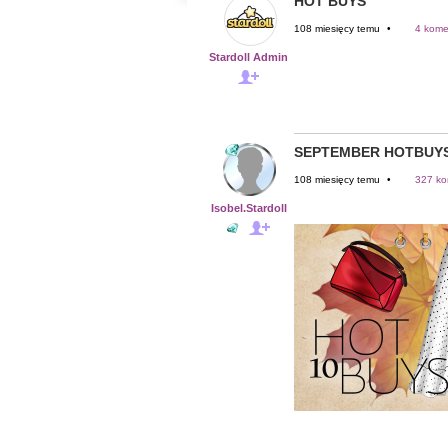
HOT BUYS
108 miesięcy temu
•
4 kome
Stardoll Admin
SEPTEMBER HOTBUY
108 miesięcy temu
•
327 ko
Isobel.Stardoll