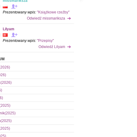
missmariksza
Prezentowany wpis:
"Książkowe rzeźby"
Odwiedź missmariksza
Lilyam
Prezentowany wpis:
"Przepisy"
Odwiedź Lilyam
UM
(2026)
026)
c(2026)
6)
6)
(2025)
nik(2025)
ń(2025)
(2025)
025)