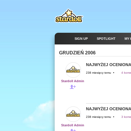
SIGN UP
SPOTLIGHT
MY 
GRUDZIEŃ 2006
NAJWYŻEJ OCENIONA
238 miesięcy temu
•
4 kome
Stardoll Admin
NAJWYŻEJ OCENIONA
238 miesięcy temu
•
3 kome
Stardoll Admin