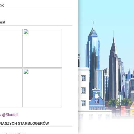
OK
RAM
y @Stardoll
 NASZYCH STARBLOGERÓW