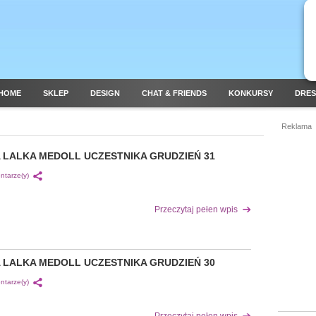
HOME
SKLEP
DESIGN
CHAT & FRIENDS
KONKURSY
DRES
Reklama
 LALKA MEDOLL UCZESTNIKA GRUDZIEŃ 31
ntarze(y)
Przeczytaj pełen wpis
 LALKA MEDOLL UCZESTNIKA GRUDZIEŃ 30
ntarze(y)