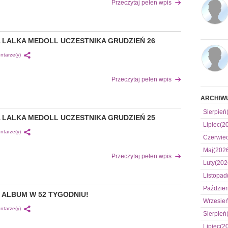
Przeczytaj pełen wpis
 LALKA MEDOLL UCZESTNIKA GRUDZIEŃ 26
ntarze(y)
Przeczytaj pełen wpis
ARCHIW
Sierpień
 LALKA MEDOLL UCZESTNIKA GRUDZIEŃ 25
Lipiec(2
ntarze(y)
Czerwie
Maj(202
Przeczytaj pełen wpis
Luty(202
Listopad
Paździer
 ALBUM W 52 TYGODNIU!
Wrzesie
ntarze(y)
Sierpień
Lipiec(2