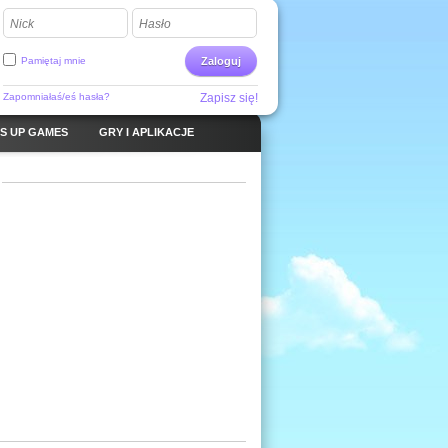
Nick
Hasło
Pamiętaj mnie
Zaloguj
Zapomniałaś/eś hasła?
Zapisz się!
S UP GAMES
GRY I APLIKACJE