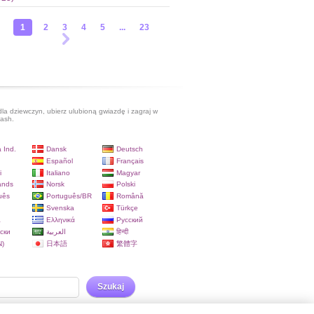
1
2
3
4
5
...
23
dla dziewczyn, ubierz ulubioną gwiazdę i zagraj w
lash.
 Ind.
Dansk
Deutsch
Español
Français
i
Italiano
Magyar
ands
Norsk
Polski
uês
Português/BR
Română
Svenska
Türkçe
a
Ελληνικά
Русский
ски
العربية
हिन्दी
)
日本語
繁體字
Szukaj