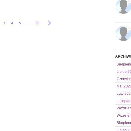
3
4
5
...
20
ARCHIW
Sierpień
Lipiec(2
Czerwie
Maj(202
Luty(202
Listopad
Paździer
Wrzesie
Sierpień
Lipiec(2