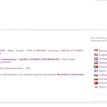
Gry ubieranki 
darmowe gry f
HOME
Sklep
Design
CHAT & FRIENDS
Konkursy
DRESS UP GAMES
Bahasa
•
•
•
•
•
to
English
Hrvatsk
i Członkostwa
ZASADY OCHRONY PRYWATNOŚCI
Pliki Cookie
•
•
og Stardoll
Nederl
Portug
ady i Bezpieczeństwo
FAQ
•
Suomi
ne.
Korzystanie z tej witryny oznacza akceptację
Warunków Członkostwa
.
Češtin
българ
中文(CN
한국어