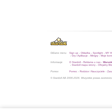
Główne menu
Sign up
Okładka
Spotlight
MY 
•
•
•
Gry i Aplikacje
Minigry
Moje kon
•
•
•
Informacje
O Stardoll
Reklama u nas
Warunk
•
•
Stardoll mapa strony
Oficjalny Bl
•
•
Pomoc
Pomoc
Rodzice i Nauczyciele
Zas
•
•
© Stardoll AB 2006-2026. Wszystkie prawa zastrzeżo