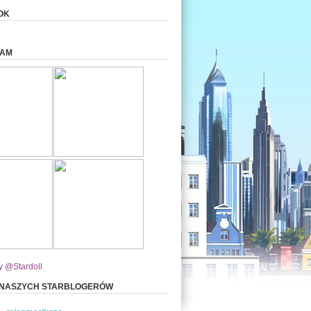
OK
RAM
y @Stardoll
 NASZYCH STARBLOGERÓW