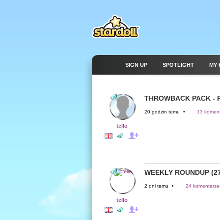
SIGN UP
SPOTLIGHT
MY 
THROWBACK PACK - 
20 godzin temu
•
13 koment
tello
WEEKLY ROUNDUP (27
2 dni temu
•
24 komentarze(
tello