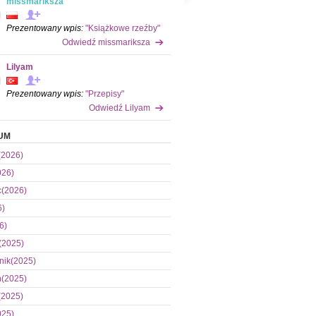
missmariksza
Prezentowany wpis:
"Książkowe rzeźby"
Odwiedź missmariksza
Lilyam
Prezentowany wpis:
"Przepisy"
Odwiedź Lilyam
UM
(2026)
026)
c(2026)
6)
6)
(2025)
nik(2025)
ń(2025)
(2025)
025)