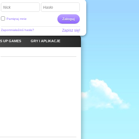
Nick
Hasło
Pamiętaj mnie
Zaloguj
Zapomniałaś/eś hasła?
Zapisz się!
S UP GAMES
GRY I APLIKACJE