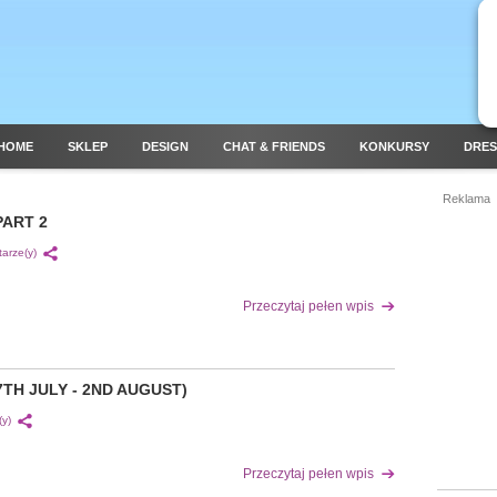
HOME
SKLEP
DESIGN
CHAT & FRIENDS
KONKURSY
DRES
Reklama
PART 2
arze(y)
Przeczytaj pełen wpis
TH JULY - 2ND AUGUST)
y)
Przeczytaj pełen wpis