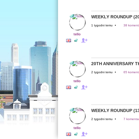
WEEKLY ROUNDUP (20
1 tygodni temu
•
38 komenta
tello
20TH ANNIVERSARY 
2 tygodni temu
•
65 komenta
tello
WEEKLY ROUNDUP (13
2 tygodni temu
•
7 komentar
tello