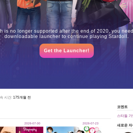
h is no longer supported after the end of 2020, you need
downloadable launcher to continue playing Stardoll.
Get the Launcher!
속 시간:
175개월 전
코멘트
스타돌 가
2026-07-30
2026-07-23
새로운 자