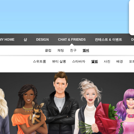
MY HOME
샵
DESIGN
CHAT & FRIENDS
컨테스트 & 이벤트
D
클럽
채팅
친구
멤버
스위트룸
뷰티 살롱
스타바자
앨범
사진
배경
포