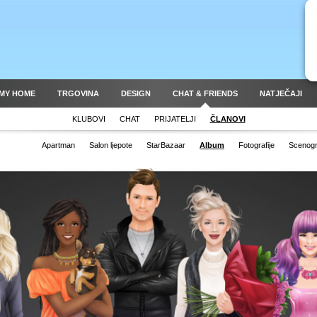
MY HOME
TRGOVINA
DESIGN
CHAT & FRIENDS
NATJEČAJI
KLUBOVI
CHAT
PRIJATELJI
ČLANOVI
Apartman
Salon ljepote
StarBazaar
Album
Fotografije
Scenogra