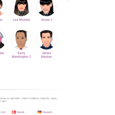
ix
Lea Michele
Jessie J
Star
Kerry
James
Washington 2
Maslow
evanja za djevojke, odjeni omiljene zvijezde i igraj
h igre.
 Ind.
Dansk
Deutsch