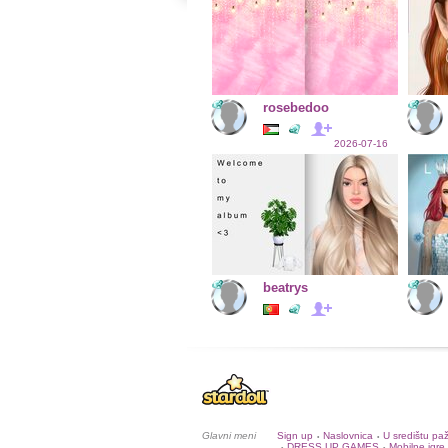
rosebedoo
2026-07-16
beatrys
Glavni meni
Sign up
Naslovnica
U središtu pa
•
•
DRESS UP GAMES
Mobilne igre
•
•