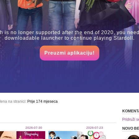
h is no longer supported after the end of 2020, you need
downloadable launcher to continue playing Stardoll.
Preuzmi aplikaciju!
ena na stranici:
Prije 174 mjeseca
KOMENT
Pridruži s
2026-07-30
2026-07-23
NOVO B