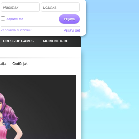
Nadimak
Lozinka
Zapamti me
Prijava
Zaboravila si lozinku?
Prijavi se!
DRESS UP GAMES
MOBILNE IGRE
fija
Godišnjak