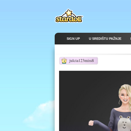
SIGN UP
U SREDIŠTU PAŽNJE
julcia123miss8
1