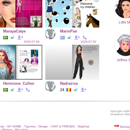
Little M
MarayaCatye
MarinPan
2026-07-09
2026-07-02
Jeffree 
Hermione_Cullen
Nadraziva
24
Igraj igre odij
besplatne flas
žnje
MY HOME
Trgovina
Design
CHAT & FRIENDS
Natječaji
Bahasa
•
•
•
•
•
Miniigre
Moj račun
•
•