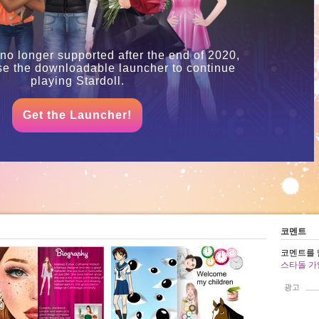
 no longer supported after the end of 2020,
se the downloadable launcher to continue
playing Stardoll.
Get the Launcher!
코멘트
코멘트를 
스타돌 가
광고