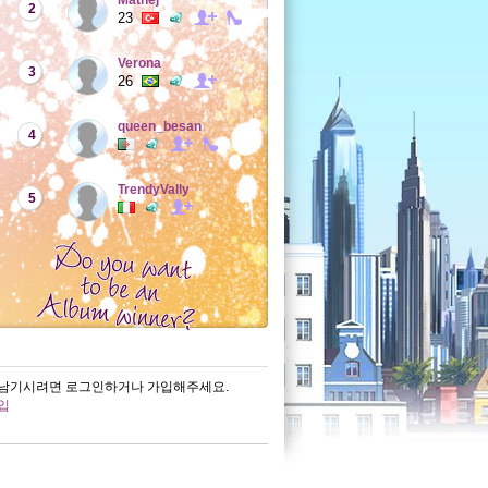
Mathej
2
23
Verona
3
26
queen_besan
4
TrendyVally
5
남기시려면 로그인하거나 가입해주세요.
입