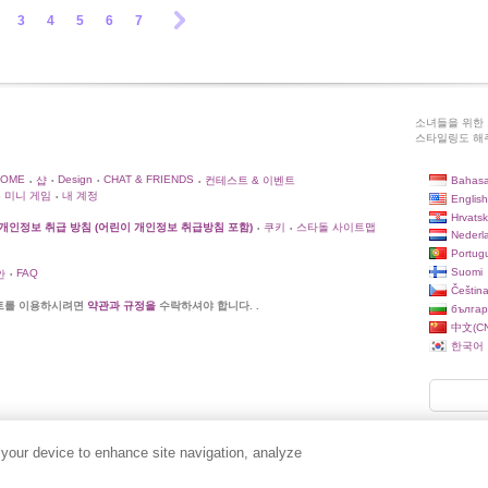
3
4
5
6
7
소녀들을 위한 
스타일링도 해주
HOME
Design
CHAT & FRIENDS
Bahasa
샵
컨테스트 & 이벤트
•
•
•
•
미니 게임
내 계정
English
•
Hrvatsk
개인정보 취급 방침 (어린이 개인정보 취급방침 포함)
쿠키
스타돌 사이트맵
•
•
Nederl
Portug
Suomi
FAQ
안
•
Češtin
트를 이용하시려면
약관과 규정을
수락하셔야 합니다. .
българ
中文(CN
한국어
 your device to enhance site navigation, analyze