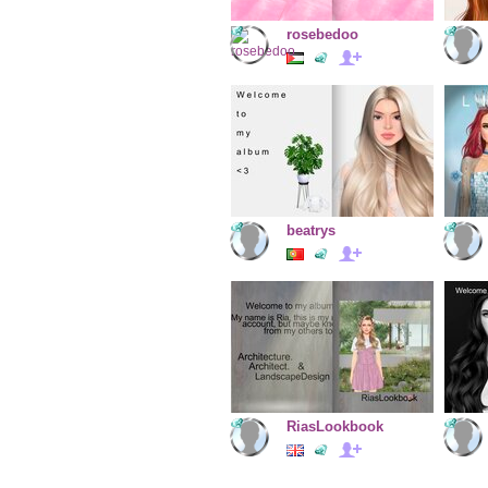
rosebedoo
beatrys
RiasLookbook