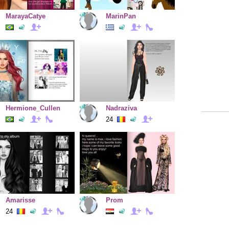
MarayaCatye
MarinPan
Hermione_Cullen
Nadraziva
24
Amarisse
Prom
24