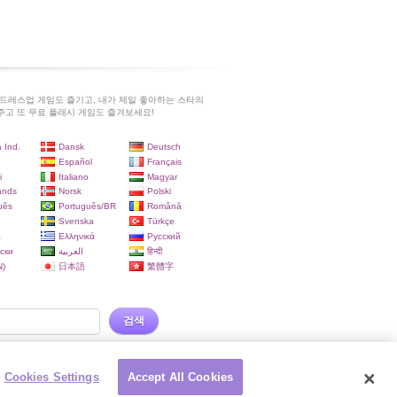
드레스업 게임도 즐기고, 내가 제일 좋아하는 스타의
고 또 무료 플래시 게임도 즐겨보세요!
 Ind.
Dansk
Deutsch
Español
Français
i
Italiano
Magyar
ands
Norsk
Polski
uês
Português/BR
Română
Svenska
Türkçe
a
Ελληνικά
Русский
ски
العربية
हिन्दी
)
日本語
繁體字
검색
Cookies Settings
Accept All Cookies