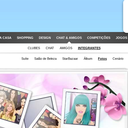
A CASA
SHOPPING
DESIGN
CHAT & AMIGOS
COMPETIÇÕES
JOGOS 
CLUBES
CHAT
AMIGOS
INTEGRANTES
Suíte
Salão de Beleza
StarBazaar
Álbum
Fotos
Cenário