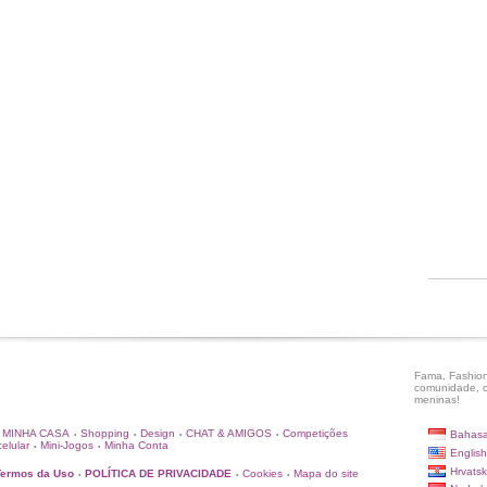
Fama, Fashion
comunidade, c
meninas!
MINHA CASA
Shopping
Design
CHAT & AMIGOS
Competições
Bahasa
•
•
•
•
elular
Mini-Jogos
Minha Conta
•
•
English
Hrvatsk
Termos da Uso
POLÍTICA DE PRIVACIDADE
Cookies
Mapa do site
•
•
•