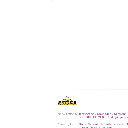
Menu principal
Inscreva-se
Novidades
Spotlight
•
•
•
JOGOS DE VESTIR
Jogos para c
•
•
Informação
Sobre Stardoll
Anuncie conosco
•
•
Blog Oficial do Stardoll
•