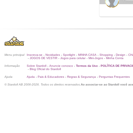
7 horas
Menu principal
Inscreva-se
Novidades
Spotlight
MINHA CASA
Shopping
Design
CH
•
•
•
•
•
•
JOGOS DE VESTIR
Jogos para celular
Mini-Jogos
Minha Conta
•
•
•
•
Informação
Sobre Stardoll
Anuncie conosco
Termos da Uso
POLÍTICA DE PRIVAC
•
•
•
Blog Oficial do Stardoll
•
Ajuda
Ajuda
Pais & Educadores
Regras & Segurança
Perguntas Frequentes
•
•
•
© Stardoll AB 2006-2026. Todos os direitos reservados.
Ao associar-se ao Stardoll você ac