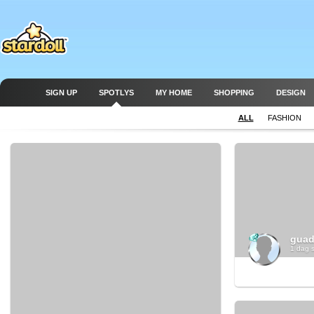
SIGN UP
SPOTLYS
MY HOME
SHOPPING
DESIGN
ALL
FASHION
guad
1 dag 