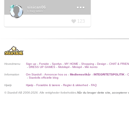
sisican06
1 dag siden
123
Hovedmenu
Sign up
Forside
Spotlys
MY HOME
Shopping
Design
CHAT & FRIE
•
•
•
•
•
•
DRESS UP GAMES
Mobilspil
Minispil
Min konto
•
•
•
•
Information
Om Stardoll
Annoncer hos os
Medlemsvilkår
INTEGRITETSPOLITIK
C
•
•
•
•
Stardolls officielle blog
•
Hjælp
Hjælp
Forældre & lærere
Regler & sikkerhed
FAQ
•
•
•
© Stardoll AB 2006-2026. Alle rettigheder forbeholdes.
Når du bruger dette site, accepterer