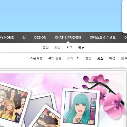
MY HOME
샵
DESIGN
CHAT & FRIENDS
컨테스트 & 이벤트
D
클럽
채팅
친구
멤버
스위트룸
뷰티 살롱
스타바자
앨범
사진
배경
포