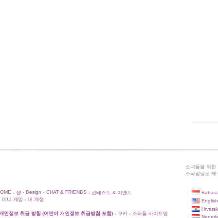
소녀들을 위한 
스타일링도 해주
HOME
Design
CHAT & FRIENDS
Bahasa
샵
컨테스트 & 이벤트
•
•
•
•
미니 게임
내 계정
English
•
Hrvatsk
개인정보 취급 방침 (어린이 개인정보 취급방침 포함)
쿠키
스타돌 사이트맵
•
•
Nederl