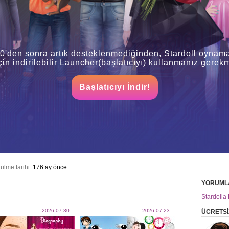
0'den sonra artık desteklenmediğinden, Stardoll oyna
çin indirilebilir Launcher(başlatıcıyı) kullanmanız gerekm
Başlatıcıyı İndir!
ülme tarihi:
176 ay önce
YORUML
Stardolla 
2026-07-30
2026-07-23
ÜCRETSİ