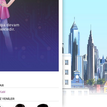
maya devam
ektedir.
AR
Katıl
Z YENİLER