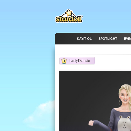
KAYIT OL
SPOTLIGHT
EVİ
LadyDziasta
1