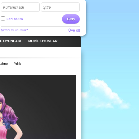
Kullanıcı adı
Şifre
Beni hatırla
Giriş
Şifreni mi unuttun?
Üye ol!
ME OYUNLARI
MOBIL OYUNLAR
ahne
Yıllık