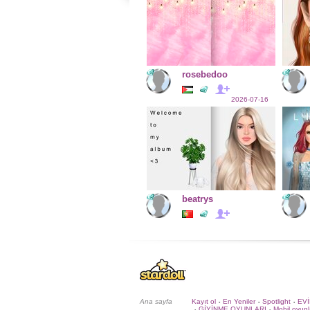
rosebedoo
2026-07-16
beatrys
Ana sayfa
Kayıt ol
En Yeniler
Spotlight
EV
•
•
•
GİYİNME OYUNLARI
Mobil oyunl
•
•