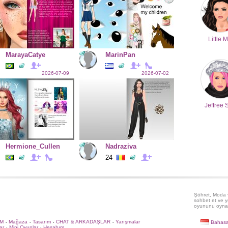
Little M
MarayaCatye
MarinPan
2026-07-09
2026-07-02
Jeffree 
Hermione_Cullen
Nadraziva
24
Şöhret, Moda v
sohbet et ve y
oyununu oyna
İM
Mağaza
Tasarım
CHAT & ARKADAŞLAR
Yarışmalar
Bahasa
•
•
•
•
ar
Mini Oyunlar
Hesabım
•
•