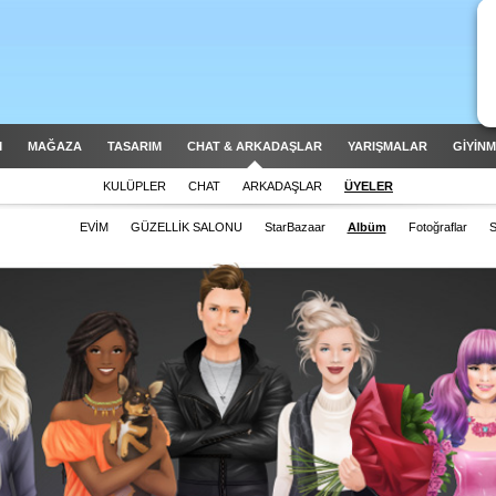
M
MAĞAZA
TASARIM
CHAT & ARKADAŞLAR
YARIŞMALAR
GİYİN
KULÜPLER
CHAT
ARKADAŞLAR
ÜYELER
EVİM
GÜZELLİK SALONU
StarBazaar
Albüm
Fotoğraflar
S