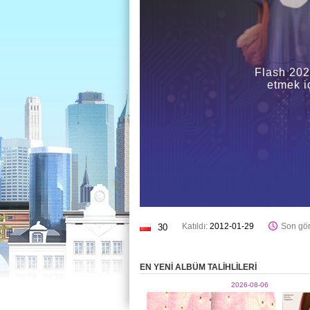
Flash 202
etmek i
Katıldı:
2012-01-29
Son gör
30
EN YENİ ALBÜM TALİHLİLERİ
2026-08-06