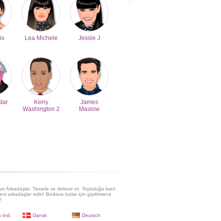
ix
Lea Michele
Jessie J
Star
Kerry
James
Washington 2
Maslow
e Arkadaşlar. Tasarla ve dekore et. Topluluğa katıl,
eni arkadaşlar edin! Bedava kızlar için giydirmece
!
 Ind.
Dansk
Deutsch