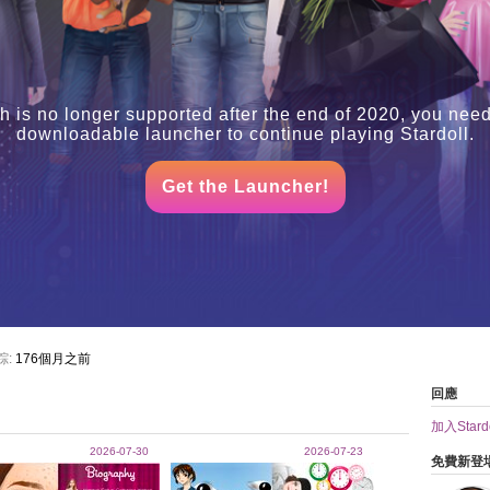
h is no longer supported after the end of 2020, you need
downloadable launcher to continue playing Stardoll.
Get the Launcher!
踪:
176個月之前
回應
加入Stardo
2026-07-30
2026-07-23
免費新登