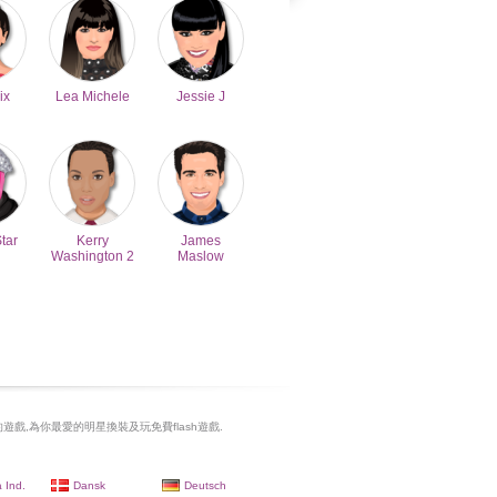
ix
Lea Michele
Jessie J
Star
Kerry
James
Washington 2
Maslow
遊戲,為你最愛的明星換裝及玩免費flash遊戲.
 Ind.
Dansk
Deutsch