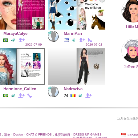
Little M
MarayaCatye
MarinPan
2026-07-09
2026-07-02
Jeffree 
Hermione_Cullen
Nadraziva
24
玩為女生而設的
E
Design
CHAT & FRIENDS
DRESS UP GAMES
Bahasa
購物
比賽和節目
•
•
•
•
•