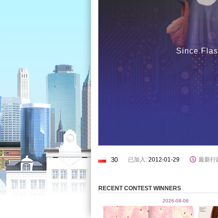
Since Flas
30
已加入:
2012-01-29
最新行
RECENT CONTEST WINNERS
2026-08-06