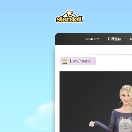
SIGN UP
注目焦點
LadyDziasta
1