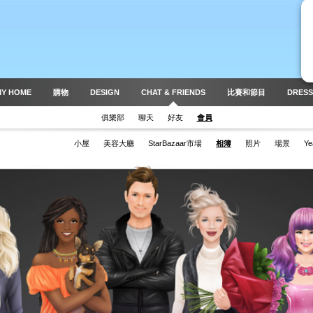
MY HOME
購物
DESIGN
CHAT & FRIENDS
比賽和節目
DRESS
俱樂部
聊天
好友
會員
小屋
美容大廳
StarBazaar市場
相簿
照片
場景
Ye