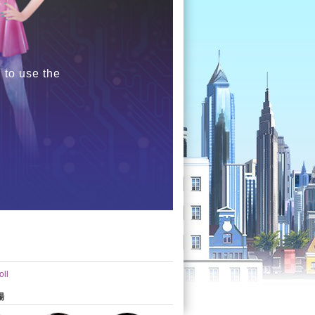
 to use the
ll
場