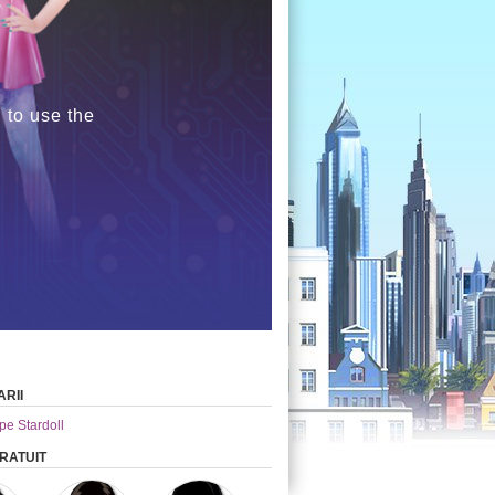
 to use the
RII
 pe Stardoll
GRATUIT