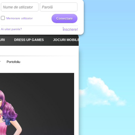
Nume de utilizator
Parolă
Memorare utilizator
Conectare
Ai uitat parola?
Înscriere!
URI
DRESS UP GAMES
JOCURI MOBILE
r
Portofoliu