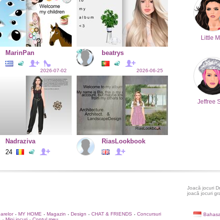
Little M
MarinPan
beatrys
2026-07-02
2026-06-25
Jeffree 
Nadraziva
RiasLookbook
24
Joacă jocuri D
joacă jocuri gr
oarelor
MY HOME
Magazin
Design
CHAT & FRIENDS
Concursuri
Bahasa
•
•
•
•
•
e
Mini jocuri
Contul meu
•
•