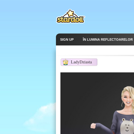
SIGN UP
ÎN LUMINA REFLECTOARELOR
LadyDziasta
1