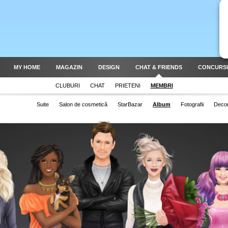
MY HOME
MAGAZIN
DESIGN
CHAT & FRIENDS
CONCURS
CLUBURI
CHAT
PRIETENI
MEMBRI
Suite
Salon de cosmetică
StarBazar
Album
Fotografii
Deco