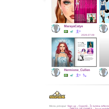
MarayaCatye
2026-07-09
Hermione_Cullen
Meniu principal
Sign up
Copertă
În lumina reflect
•
•
DRESS UP GAMES
Jocuri mobil
•
•