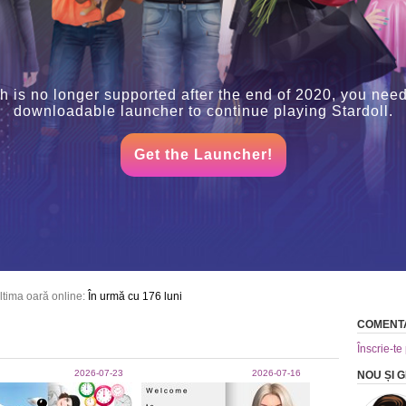
h is no longer supported after the end of 2020, you need
downloadable launcher to continue playing Stardoll.
Get the Launcher!
ltima oară online:
În urmă cu 176 luni
COMENTA
Înscrie-te
2026-07-23
2026-07-16
NOU ȘI 