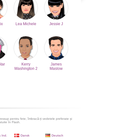
ix
Lea Michele
Jessie J
Star
Kerry
James
Washington 2
Maslow
ressup pentru fete, îmbracă-ți vedetele preferate și
atuite în Flash.
 Ind.
Dansk
Deutsch