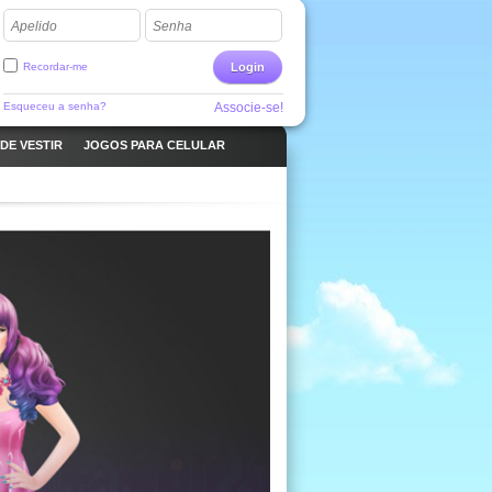
Apelido
Senha
Recordar-me
Login
Esqueceu a senha?
Associe-se!
DE VESTIR
JOGOS PARA CELULAR