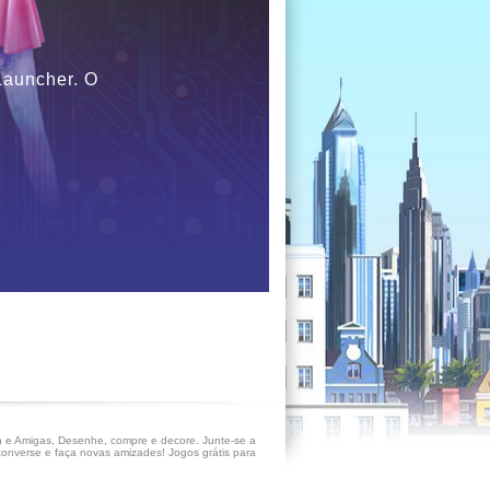
 Launcher. O
 e Amigas, Desenhe, compre e decore. Junte-se a
onverse e faça novas amizades! Jogos grátis para