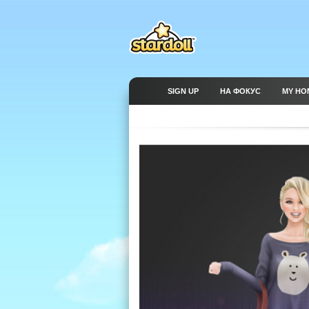
SIGN UP
НА ФОКУС
MY HO