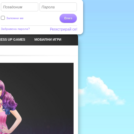
Псевдоним
Парола
Запомни ме
Влез
Забравена парола?
Регистрирай се!
ESS UP GAMES
МОБИЛНИ ИГРИ