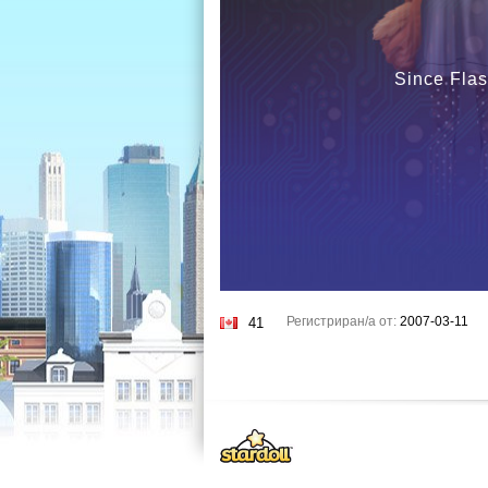
Since Flas
Регистриран/а от:
2007-03-11
41