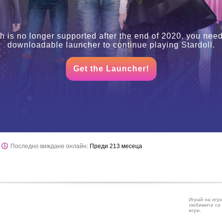
h is no longer supported after the end of 2020, you need
downloadable launcher to continue playing Stardoll.
Get the Launcher!
Последно виждане онлайн:
Преди 213 месеца
Играй на игр
любимите си 
игри.