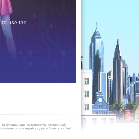
 to use the
и за преобличане за момичета, преобличай
знаменитости и играй на други безплатни flash