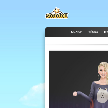
SIGN UP
स्पॉटलाइट
MY