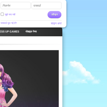
निकनेम
पासवर्ड
मुझे याद रखें
लॉगइन
पासवर्ड भूल गई हैं?
साइन अप!
ESS UP GAMES
मोबाइल गेम्स