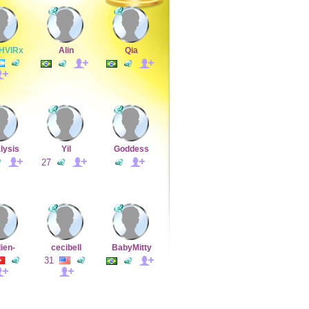
HVIRx
Alin
Qia
lysis
Yil
Goddess
27
lien-
cecibell
BabyMitty
31