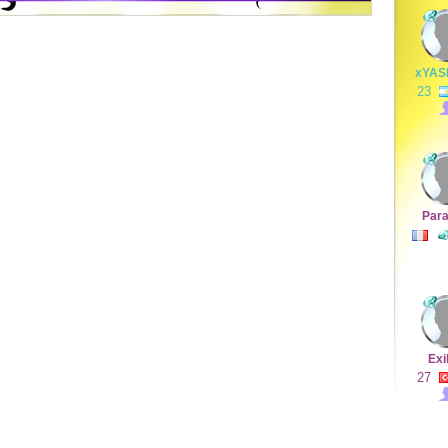
xYAS
23
Para
Exi
27