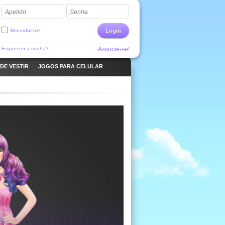
Apelido
Senha
Recordar-me
Login
Esqueceu a senha?
Associe-se!
DE VESTIR
JOGOS PARA CELULAR