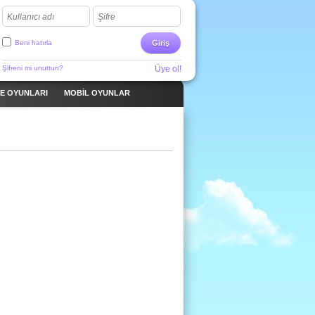
Kullanıcı adı
Şifre
Beni hatırla
Giriş
Şifreni mi unuttun?
Üye ol!
ME OYUNLARI
MOBIL OYUNLAR