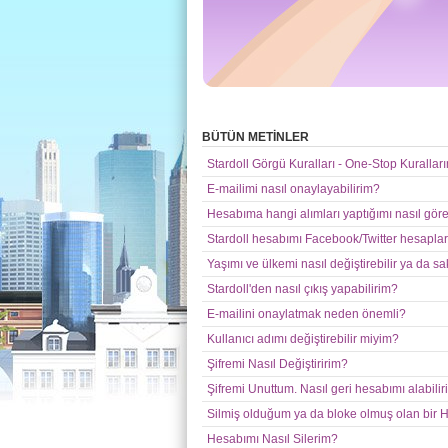
BÜTÜN METİNLER
Stardoll Görgü Kuralları - One-Stop Kurallar
E-mailimi nasıl onaylayabilirim?
Hesabıma hangi alımları yaptığımı nasıl göre
Stardoll hesabımı Facebook/Twitter hesapla
Yaşımı ve ülkemi nasıl değiştirebilir ya da sa
Stardoll'den nasıl çıkış yapabilirim?
E-mailini onaylatmak neden önemli?
Kullanıcı adımı değiştirebilir miyim?
Şifremi Nasıl Değiştiririm?
Şifremi Unuttum. Nasıl geri hesabımı alabili
Silmiş olduğum ya da bloke olmuş olan bir H
Hesabımı Nasıl Silerim?