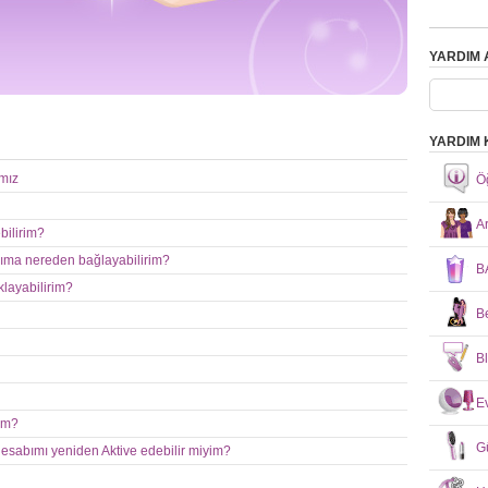
YARDIM 
YARDIM 
ımız
Öğ
A
bilirim?
rıma nereden bağlayabilirim?
B
klayabilirim?
B
B
E
rim?
G
esabımı yeniden Aktive edebilir miyim?