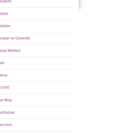
esabım
ariyer
ulüpler
rallar ve Güvenlik
esaj Merkezi
rti
ahne
EVİYE
tar Blog
tarbazaar
tarcoins