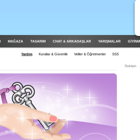
M
MAĞAZA
TASARIM
CHAT & ARKADAŞLAR
YARIŞMALAR
GİYİN
Yardım
Kurallar & Güvenlik
Veliler & Öğretmenler
SSS
Reklam