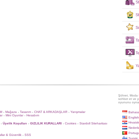
S
S
S
T
T
Y
Şöhret, Moda v
sohbet et ve y
oyununu oyna
İM
Mağaza
Tasarım
CHAT & ARKADAŞLAR
Yarışmalar
Bahasa
•
•
•
•
ar
Mini Oyunlar
Hesabım
•
•
English
Hrvatsk
Üyelik Koşulları
GIZLILIK KURALLARI
Cookies
Stardoll Siteharitası
•
•
•
•
Nederl
Portug
llar & Güvenlik
SSS
•
Suomi