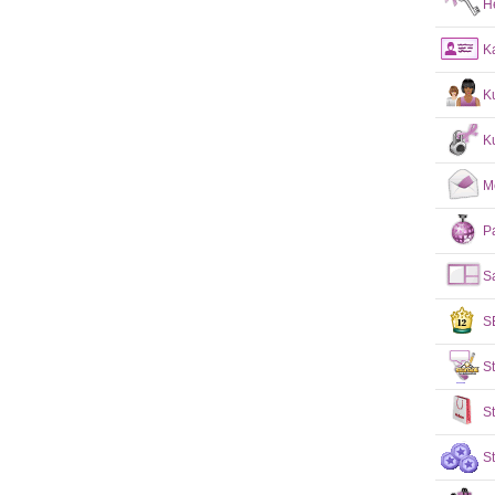
H
K
K
Ku
M
Pa
S
S
S
S
S