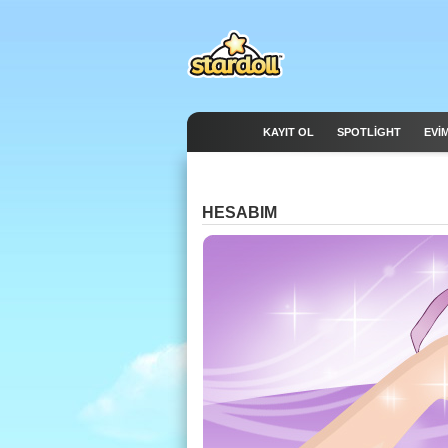
KAYIT OL
SPOTLIGHT
EVİ
HESABIM