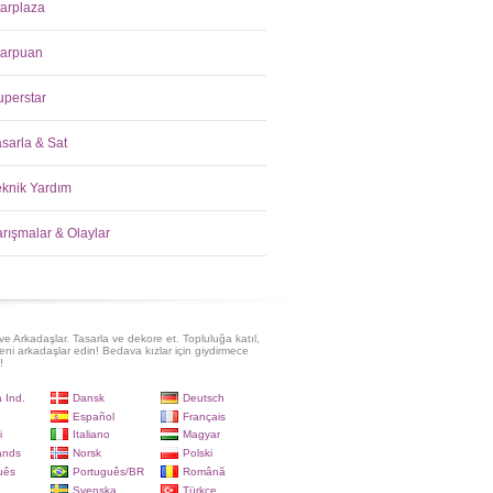
tarplaza
tarpuan
uperstar
asarla & Sat
eknik Yardım
arışmalar & Olaylar
e Arkadaşlar. Tasarla ve dekore et. Topluluğa katıl,
eni arkadaşlar edin! Bedava kızlar için giydirmece
!
 Ind.
Dansk
Deutsch
Español
Français
i
Italiano
Magyar
ands
Norsk
Polski
uês
Português/BR
Română
Svenska
Türkçe