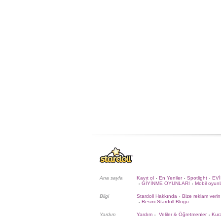
Ana sayfa
Kayıt ol
En Yeniler
Spotlight
EV
•
•
•
GİYİNME OYUNLARI
Mobil oyunl
•
•
Bilgi
Stardoll Hakkında
Bize reklam verin
•
Resmi Stardoll Blogu
•
Yardım
Yardım
Veliler & Öğretmenler
Kura
•
•