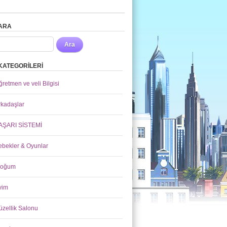
ARA
Ara
KATEGORİLERİ
retmen ve veli Bilgisi
rkadaşlar
AŞARI SİSTEMİ
ebekler & Oyunlar
loğum
vim
üzellik Salonu