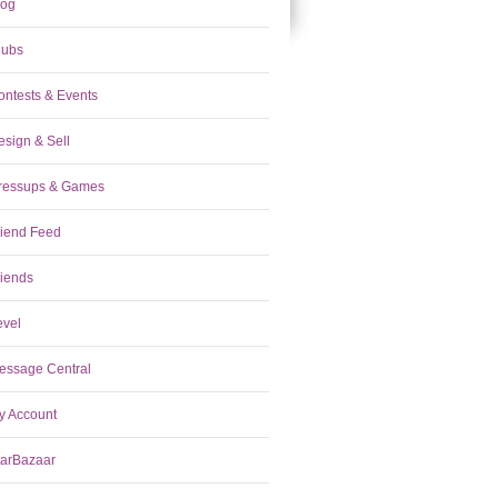
log
lubs
ontests & Events
esign & Sell
ressups & Games
riend Feed
riends
evel
essage Central
y Account
tarBazaar