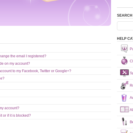
SEARCH
HELP CA
P
ange the email I registered?
Ch
ade on my account?
account to my Facebook, Twitter or Google+?
T
ge?
R
A
 my account?
A
 or if it is blocked?
B