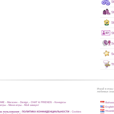
S
S
St
St
S
S
T
Играй в игры 
любимых знам
OME
Магазин
Design
CHAT & FRIENDS
Конкурсы
Bahasa
•
•
•
•
игры
Мини-игры
Мой аккаунт
•
•
English
Hrvatsk
ла пользования
ПОЛИТИКА КОНФИДЕНЦИАЛЬНОСТИ
Cookies
•
•