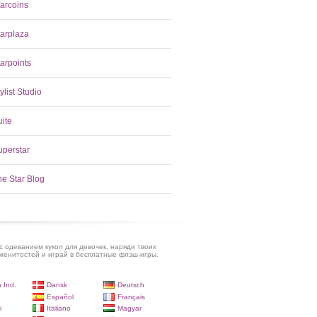
tarcoins
tarplaza
arpoints
ylist Studio
uite
uperstar
he Star Blog
с одеванием кукол для девочек, наряди твоих
енитостей и играй в бесплатные флэш-игры.
 Ind.
Dansk
Deutsch
Español
Français
i
Italiano
Magyar