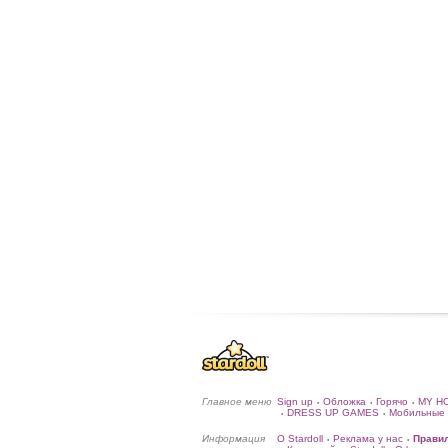
Главное меню
Sign up
Обложка
Горячо
MY H
•
•
•
DRESS UP GAMES
Мобильные 
•
•
Информация
О Stardoll
Реклама у нас
Прави
•
•