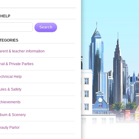
 HELP
Search
TEGORIES
arent & teacher information
at & Private Parties
echnical Help
ules & Safety
chievements
lbum & Scenery
eauty Parlor