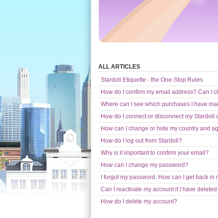
ALL ARTICLES
Stardoll Etiquette - the One-Stop Rules
How do I confirm my email address? Can I ch
Where can I see which purchases I have m
How do I connect or disconnect my Stardoll 
How can I change or hide my country and a
How do I log out from Stardoll?
Why is it important to confirm your email?
How can I change my password?
I forgot my password. How can I get back in
Can I reactivate my account if I have deleted it
How do I delete my account?