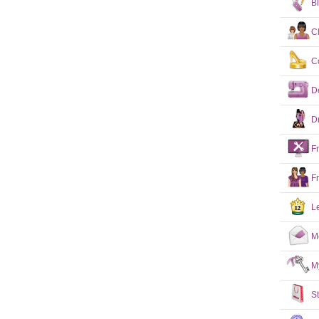
B
C
C
D
D
F
F
L
M
M
S