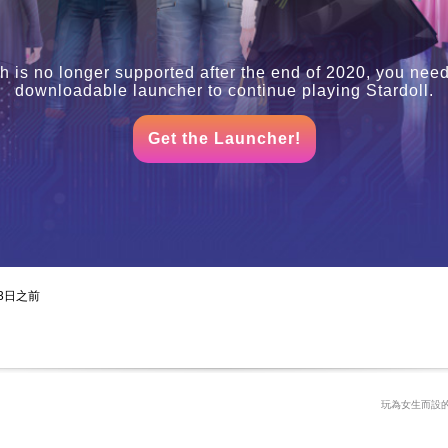
h is no longer supported after the end of 2020, you need
downloadable launcher to continue playing Stardoll.
Get the Launcher!
3日之前
玩為女生而設的