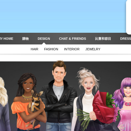
MY HOME
購物
DESIGN
CHAT & FRIENDS
比賽和節目
DRESS
HAIR
FASHION
INTERIOR
JEWELRY