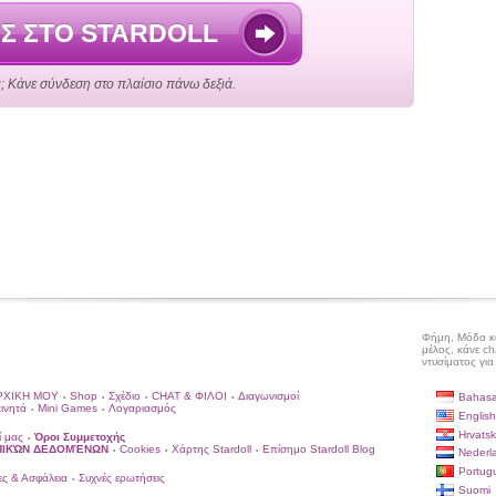
ΟΣ ΣΤΟ STARDOLL
; Κάνε σύνδεση στο πλαίσιο πάνω δεξιά.
Φήμη, Μόδα και
μέλος, κάνε ch
ντυσίματος για
ΡΧΙΚΗ ΜΟΥ
Shop
Σχέδιο
CHAT & ΦΙΛΟΙ
Διαγωνισμοί
Bahasa
•
•
•
•
κινητά
Mini Games
Λογαριασμός
•
•
English
Hrvatsk
ί μας
Όροι Συμμετοχής
•
ΩΠΙΚΏΝ ΔΕΔΟΜΈΝΩΝ
Cookies
Χάρτης Stardoll
Επίσημο Stardoll Blog
•
•
•
Nederl
Portug
ς & Ασφάλεια
Συχνές ερωτήσεις
•
Suomi