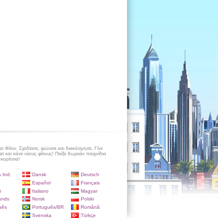
 Φίλοι. Σχεδίασε, ψώνισε και διακόσμησε. Γίνε
at και κάνε νέους φίλους! Παίξε δωρεάν παιχνίδια
 κορίτσια!
 Ind.
Dansk
Deutsch
Español
Français
i
Italiano
Magyar
ands
Norsk
Polski
uês
Português/BR
Română
Svenska
Türkçe