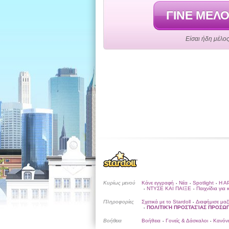
ΓΙΝΕ ΜΕΛ
Είσαι ήδη μέλος
Κυρίως μενού
Κάνε εγγραφή
Νέα
Spotlight
Η Α
•
•
•
ΝΤΥΣΕ ΚΑΙ ΠΑΙΞΕ
Παιχνίδια για 
•
•
Πληροφορίες
Σχετικά με το Stardoll
Διαφήμισε μαζ
•
ΠΟΛΙΤΙΚΉ ΠΡΟΣΤΑΣΊΑΣ ΠΡΟΣ
•
Βοήθεια
Βοήθεια
Γονείς & Δάσκαλοι
Κανόνε
•
•