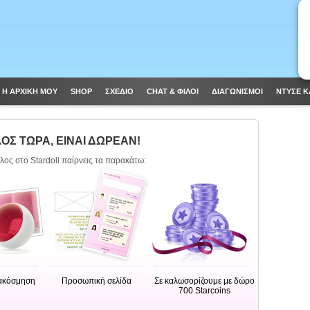
Η ΑΡΧΙΚΗ ΜΟΥ
SHOP
ΣΧΈΔΙΟ
CHAT & ΦΙΛΟΙ
ΔΙΑΓΩΝΙΣΜΟΊ
ΝΤΥΣΕ Κ
ΟΣ ΤΩΡΑ, ΕΙΝΑΙ ΔΩΡΕΑΝ!
έλος στο Stardoll παίρνεις τα παρακάτω:
ιακόσμηση
Προσωπική σελίδα
Σε καλωσορίζουμε με δώρο
700 Starcoins