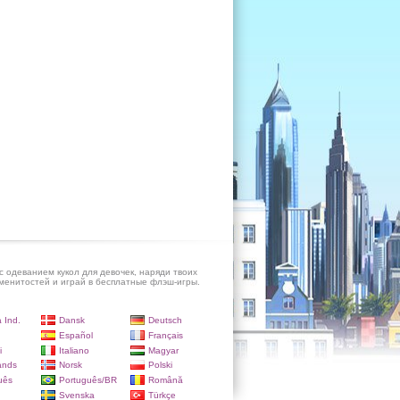
с одеванием кукол для девочек, наряди твоих
енитостей и играй в бесплатные флэш-игры.
 Ind.
Dansk
Deutsch
Español
Français
i
Italiano
Magyar
ands
Norsk
Polski
uês
Português/BR
Română
Svenska
Türkçe