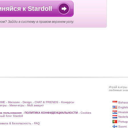
няйся к Stardoll
ом? Зайди в систему в правом верхнем углу.
Играй в игры 
любимых знам
OME
Магазин
Design
CHAT & FRIENDS
Конкурсы
Bahasa
•
•
•
•
игры
Мини-игры
Мой аккаунт
•
•
English
Hrvatsk
ла пользования
ПОЛИТИКА КОНФИДЕНЦИАЛЬНОСТИ
Cookies
•
•
ый блог Stardoll
Nederl
Portug
авила & Безопасность
FAQ
•
Suomi