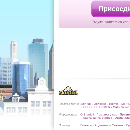
Присоеди
Ты уже являешься член
Главное меню
Sign up
Обложка
Горячо
MY H
•
•
•
DRESS UP GAMES
Мобильные 
•
•
Информация
О Stardoll
Реклама у нас
Прави
•
•
Карта сайта Stardoll
Официальн
•
•
Помощь
Помощь
Родители и Учителя
Пр
•
•