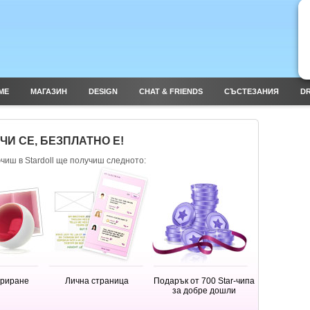
ME
МАГАЗИН
DESIGN
CHAT & FRIENDS
СЪСТЕЗАНИЯ
DR
И СЕ, БЕЗПЛАТНО Е!
ючиш в Stardoll ще получиш следното:
ориране
Лична страница
Подарък от 700 Star-чипа
за добре дошли