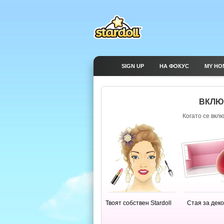
SIGN UP
НА ФОКУС
MY HO
ВКЛЮЧ
Когато се вкл
Твоят собствен Stardoll
Стая за дек