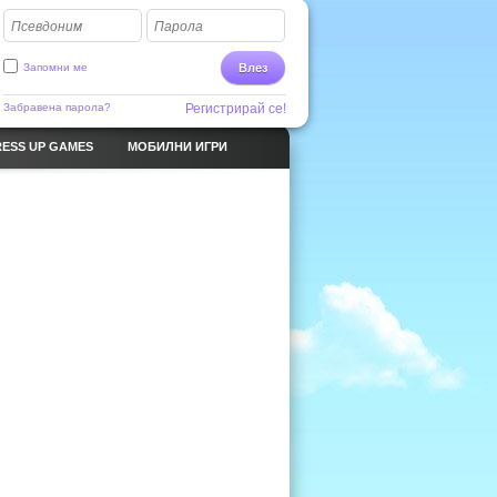
Псевдоним
Парола
Запомни ме
Влез
Забравена парола?
Регистрирай се!
ESS UP GAMES
МОБИЛНИ ИГРИ