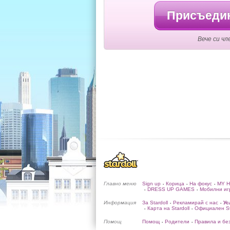
Присъедин
Вече си чл
Главно меню
Sign up
Корица
На фокус
MY 
•
•
•
DRESS UP GAMES
Мобилни иг
•
•
Информация
За Stardoll
Рекламирай с нас
Ус
•
•
Карта на Stardoll
Официален Sta
•
•
Помощ
Помощ
Родители
Правила и бе
•
•