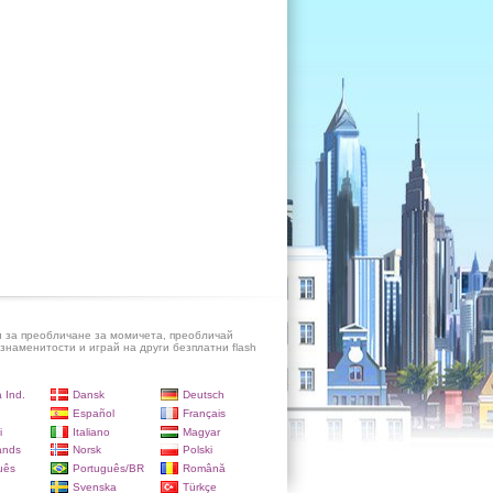
и за преобличане за момичета, преобличай
знаменитости и играй на други безплатни flash
 Ind.
Dansk
Deutsch
Español
Français
i
Italiano
Magyar
ands
Norsk
Polski
uês
Português/BR
Română
Svenska
Türkçe