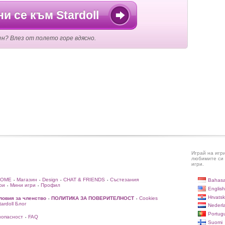
и се към Stardoll
ен? Влез от полето горе вдясно.
Играй на игр
любимите си 
игри.
HOME
Магазин
Design
CHAT & FRIENDS
Състезания
Bahasa
•
•
•
•
ри
Мини игри
Профил
•
•
English
Hrvatsk
ловия за членство
ПОЛИТИКА ЗА ПОВЕРИТЕЛНОСТ
Cookies
•
•
rdoll Блог
Nederl
Portug
зопасност
FAQ
•
Suomi