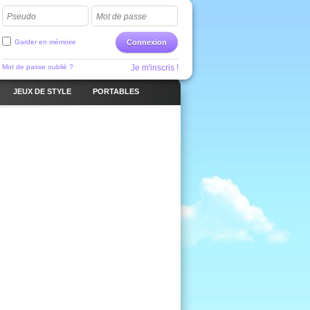
Pseudo
Mot de passe
Garder en mémoire
Connexion
Mot de passe oublié ?
Je m'inscris !
JEUX DE STYLE
PORTABLES