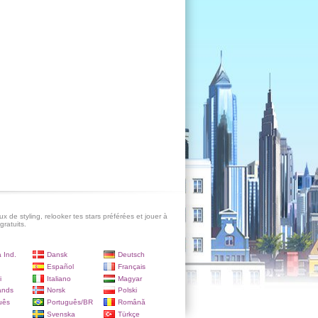
x de styling, relooker tes stars préférées et jouer à
gratuits.
 Ind.
Dansk
Deutsch
Español
Français
i
Italiano
Magyar
ands
Norsk
Polski
uês
Português/BR
Română
Svenska
Türkçe