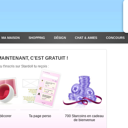
MA MAISON
SHOPPING
DÉSIGN
CHAT & AMIES
CONCOURS
MAINTENANT, C'EST GRATUIT !
 t'inscris sur Stardoll tu reçois :
décorer
Ta page perso
700 Starcoins en cadeau
de bienvenue