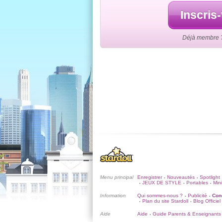
Inscris-
Déjà membre ? 
Menu principal
Enregistrer
Nouveautés
Spotlight
•
•
JEUX DE STYLE
Portables
Mini
•
•
•
Information
Qui sommes-nous ?
Publicité
Cond
•
•
Plan du site Stardoll
Blog Officiel
•
•
Aide
Aide
Guide Parents & Enseignants
•