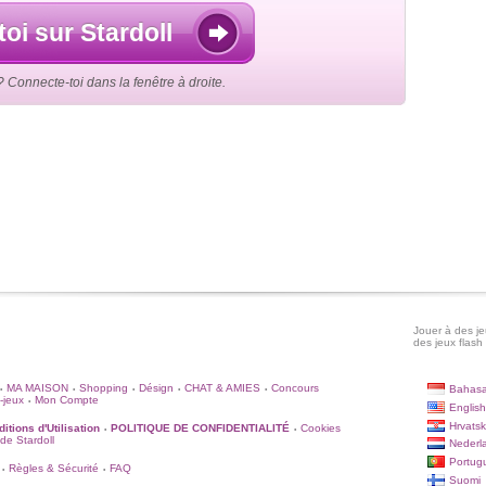
toi sur Stardoll
Connecte-toi dans la fenêtre à droite.
Jouer à des jeu
des jeux flash 
MA MAISON
Shopping
Désign
CHAT & AMIES
Concours
Bahasa
•
•
•
•
•
-jeux
Mon Compte
•
English
Hrvatsk
itions d'Utilisation
POLITIQUE DE CONFIDENTIALITÉ
Cookies
•
•
 de Stardoll
Nederl
Portug
Règles & Sécurité
FAQ
•
•
Suomi