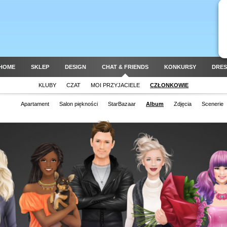
HOME
SKLEP
DESIGN
CHAT & FRIENDS
KONKURSY
DRES
KLUBY
CZAT
MOI PRZYJACIELE
CZŁONKOWIE
Apartament
Salon piękności
StarBazaar
Album
Zdjęcia
Scenerie