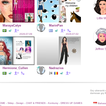
Little M
MarayaCatye
MarinPan
2026-07-09
2026-07-02
Jeffree 
Hermione_Cullen
Nadraziva
24
Gry ubieranki 
darmowe gry f
HOME
Sklep
Design
CHAT & FRIENDS
Konkursy
DRESS UP GAMES
Bahasa
•
•
•
•
•
to