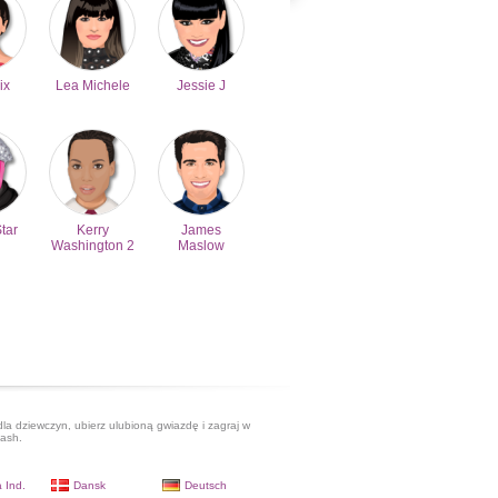
ix
Lea Michele
Jessie J
Star
Kerry
James
Washington 2
Maslow
dla dziewczyn, ubierz ulubioną gwiazdę i zagraj w
lash.
 Ind.
Dansk
Deutsch