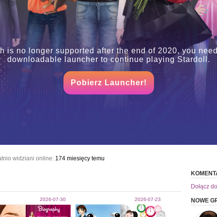
h is no longer supported after the end of 2020, you need
downloadable launcher to continue playing Stardoll.
Pobierz Launcher!
tnio widziani online:
174 miesięcy temu
KOMENT
Dołącz do
2026-07-30
2026-07-23
NOWE GR