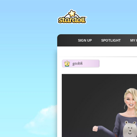
SIGN UP
SPOTLIGHT
MY 
grob8
2