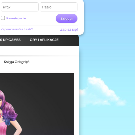
Nick
Hasło
Pamiętaj mnie
Zaloguj
Zapomniałaś/eś hasła?
Zapisz się!
S UP GAMES
GRY I APLIKACJE
Księga Osiągnięć