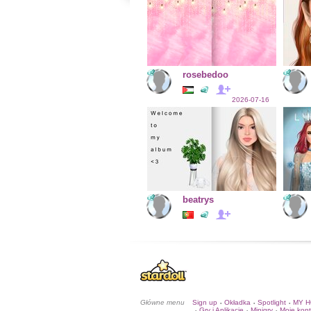
rosebedoo
2026-07-16
beatrys
Główne menu
Sign up
Okładka
Spotlight
MY 
•
•
•
Gry i Aplikacje
Minigry
Moje kon
•
•
•