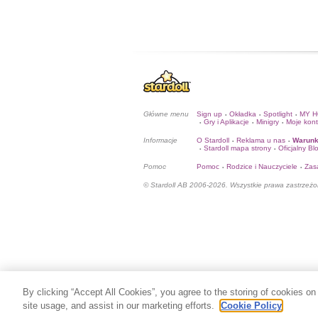
Główne menu
Sign up
Okładka
Spotlight
MY 
•
•
•
Gry i Aplikacje
Minigry
Moje kon
•
•
•
Informacje
O Stardoll
Reklama u nas
Warunk
•
•
Stardoll mapa strony
Oficjalny Bl
•
•
Pomoc
Pomoc
Rodzice i Nauczyciele
Zas
•
•
© Stardoll AB 2006-2026. Wszystkie prawa zastrzeżo
By clicking “Accept All Cookies”, you agree to the storing of cookies on
site usage, and assist in our marketing efforts.
Cookie Policy