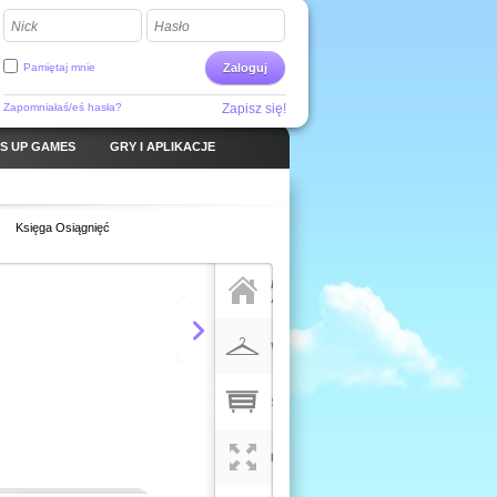
Nick
Hasło
Pamiętaj mnie
Zaloguj
Zapomniałaś/eś hasła?
Zapisz się!
S UP GAMES
GRY I APLIKACJE
Księga Osiągnięć