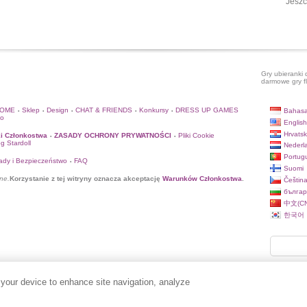
Jeszc
Gry ubieranki 
darmowe gry f
HOME
Sklep
Design
CHAT & FRIENDS
Konkursy
DRESS UP GAMES
Bahasa
•
•
•
•
•
to
English
Hrvatsk
i Członkostwa
ZASADY OCHRONY PRYWATNOŚCI
Pliki Cookie
•
•
og Stardoll
Nederl
Portug
ady i Bezpieczeństwo
FAQ
•
Suomi
ne.
Korzystanie z tej witryny oznacza akceptację
Warunków Członkostwa
.
Češtin
българ
中文(CN
한국어
 your device to enhance site navigation, analyze