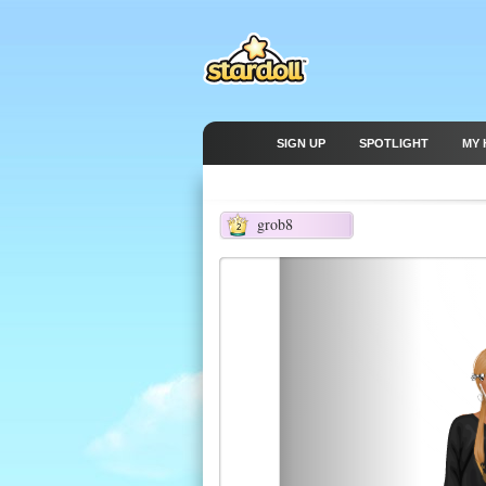
SIGN UP
SPOTLIGHT
MY 
grob8
2