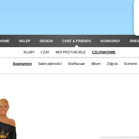
HOME
SKLEP
DESIGN
CHAT & FRIENDS
KONKURSY
DRES
KLUBY
CZAT
MOI PRZYJACIELE
CZŁONKOWIE
Apartament
Salon piękności
StarBazaar
Album
Zdjęcia
Scenerie