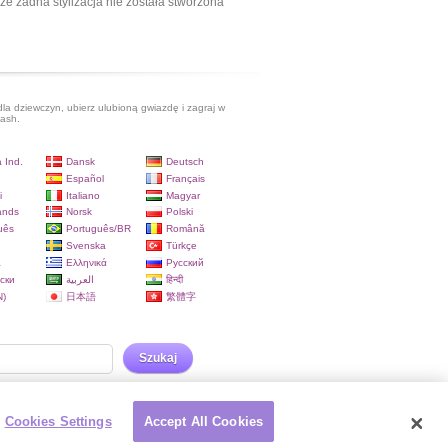
ze żadna stylizacja nie została stworzona
dla dziewczyn, ubierz ulubioną gwiazdę i zagraj w
lash.
 Ind.
Dansk
Deutsch
Español
Français
i
Italiano
Magyar
ands
Norsk
Polski
uês
Português/BR
Română
Svenska
Türkçe
a
Ελληνικά
Русский
ски
العربية
हिन्दी
)
日本語
繁體字
Szukaj
Cookies Settings
Accept All Cookies