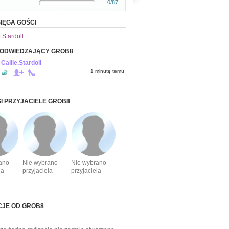
0/87
IĘGA GOŚCI
 Stardoll
 ODWIEDZAJĄCY GROB8
Callie.Stardoll
1 minutę temu
I PRZYJACIELE GROB8
ano
Nie wybrano
Nie wybrano
la
przyjaciela
przyjaciela
CJE OD GROB8