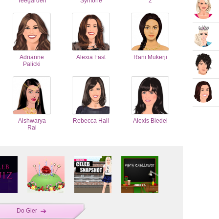
Teegarden
Symone
2
Adrianne
Alexia Fast
Rani Mukerji
Palicki
Aishwarya
Rebecca Hall
Alexis Bledel
Rai
Do Gier