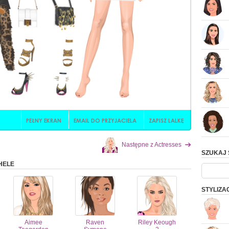
Następne z Actresses
SZUKAJ 
HELE
STYLIZA
Aimee
Raven
Riley Keough