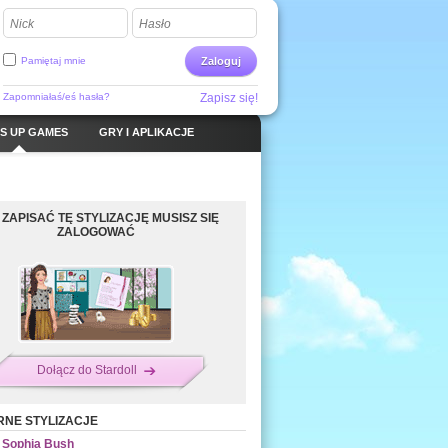
Nick
Hasło
Pamiętaj mnie
Zaloguj
Zapomniałaś/eś hasła?
Zapisz się!
S UP GAMES
GRY I APLIKACJE
 ZAPISAĆ TĘ STYLIZACJĘ MUSISZ SIĘ
ZALOGOWAĆ
Dołącz do Stardoll
NE STYLIZACJE
Sophia Bush