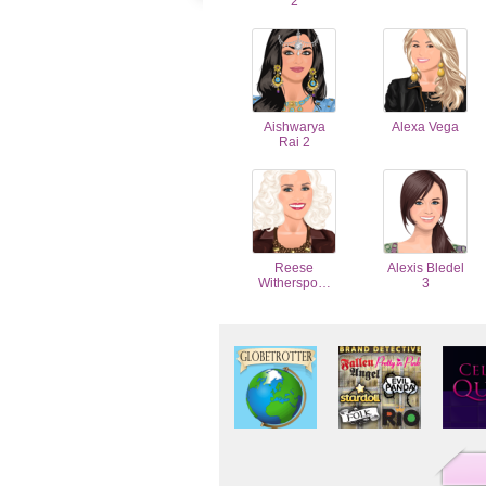
2
Aishwarya
Alexa Vega
Rai 2
Reese
Alexis Bledel
Witherspo…
3