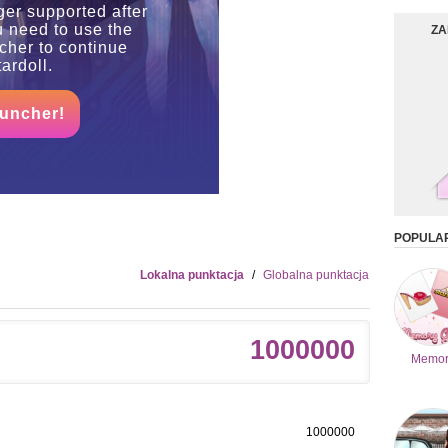
ger supported after
u need to use the
ZA
her to continue
ardoll.
auncher!
POPULA
Lokalna punktacja
/
Globalna punktacja
1000000
Memor
1000000