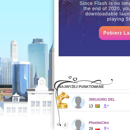
Since Flash is no lon
the end of 2020, yo
downloadable launc
playing St
Pobierz L
NAJWYŻEJ PUNKTOWANE
399141991 DEL
13
PhoebeCleo
2
29