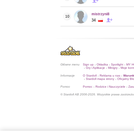
mistrzyni8
10
34
Główne menu
Sign up
Okładka
Spotlight
MY 
•
•
•
Gry i Aplikacje
Minigry
Moje kon
•
•
•
Informacje
O Stardoll
Reklama u nas
Warunk
•
•
Stardoll mapa strony
Oficjalny Bl
•
•
Pomoc
Pomoc
Rodzice i Nauczyciele
Zas
•
•
© Stardoll AB 2006-2026. Wszystkie prawa zastrzeżo