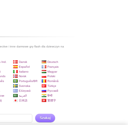
ctive i inne darmowe gry flash dla dziewczyn na
 Ind.
Dansk
Deutsch
Español
Français
i
Italiano
Magyar
ands
Norsk
Polski
uês
Português/BR
Română
Svenska
Türkçe
a
Ελληνικά
Русский
ски
العربية
हिन्दी
)
日本語
繁體字
Szukaj