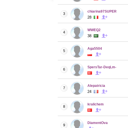
chiarina97SUPER
3
28
WWEQ2
4
38
Aga5504
5
SpersTar-DeqLm-
6
Alepatricia
7
24
kralichem
8
DiamentOva
9