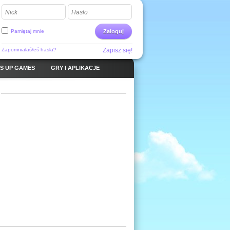
Nick
Hasło
Pamiętaj mnie
Zaloguj
Zapomniałaś/eś hasła?
Zapisz się!
S UP GAMES
GRY I APLIKACJE