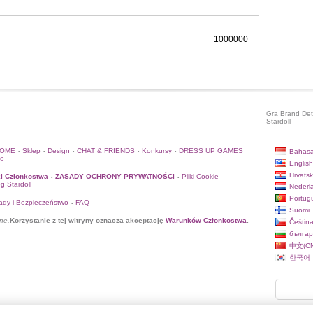
1000000
Gra Brand Dete
Stardoll
HOME
Sklep
Design
CHAT & FRIENDS
Konkursy
DRESS UP GAMES
Bahasa
•
•
•
•
•
to
English
Hrvatsk
i Członkostwa
ZASADY OCHRONY PRYWATNOŚCI
Pliki Cookie
•
•
og Stardoll
Nederl
Portug
ady i Bezpieczeństwo
FAQ
•
Suomi
ne.
Korzystanie z tej witryny oznacza akceptację
Warunków Członkostwa
.
Češtin
българ
中文(CN
한국어