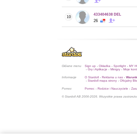
433404638 DEL
10
26
Główne menu
Sign up
Okładka
Spotlight
MY 
•
•
•
Gry i Aplikacje
Minigry
Moje kon
•
•
•
Informacje
O Stardoll
Reklama u nas
Warunk
•
•
Stardoll mapa strony
Oficjalny Bl
•
•
Pomoc
Pomoc
Rodzice i Nauczyciele
Zas
•
•
© Stardoll AB 2006-2026. Wszystkie prawa zastrzeżo