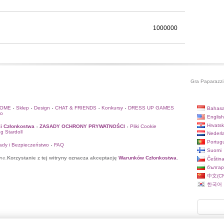
1000000
Gra Paparazzi 
HOME
Sklep
Design
CHAT & FRIENDS
Konkursy
DRESS UP GAMES
Bahasa
•
•
•
•
•
to
English
Hrvatsk
i Członkostwa
ZASADY OCHRONY PRYWATNOŚCI
Pliki Cookie
•
•
og Stardoll
Nederl
Portug
ady i Bezpieczeństwo
FAQ
•
Suomi
ne.
Korzystanie z tej witryny oznacza akceptację
Warunków Członkostwa
.
Češtin
българ
中文(CN
한국어