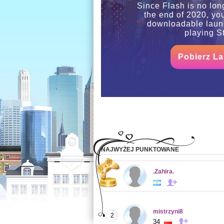
Since Flash is no lon
the end of 2020, yo
downloadable launc
playing St
Pobierz L
NAJWYŻEJ PUNKTOWANE
.Zahira.
mistrzyni8
2
34