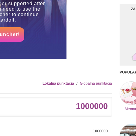
ger supported after
u need to use the
ZA
her to continue
ardoll.
auncher!
POPULA
Lokalna punktacja
/
Globalna punktacja
1000000
Memor
1000000