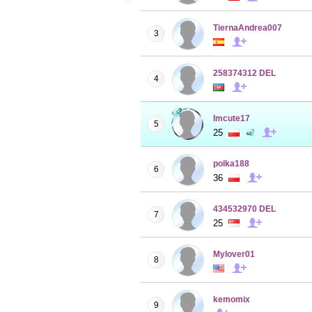
TiernaAndrea007
3
258374312 DEL
4
Imcute17
5
25
polka188
6
36
434532970 DEL
7
25
Mylover01
8
kemomix
9