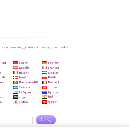
i inne darmowe gry flash dla dziewczyn na Stardoll
 Ind.
Dansk
Deutsch
Español
Français
i
Italiano
Magyar
ands
Norsk
Polski
uês
Português/BR
Română
Svenska
Türkçe
a
Ελληνικά
Русский
ски
العربية
हिन्दी
)
日本語
繁體字
Szukaj