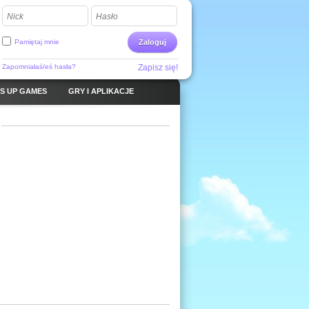
Nick
Hasło
Pamiętaj mnie
Zaloguj
Zapomniałaś/eś hasła?
Zapisz się!
S UP GAMES
GRY I APLIKACJE