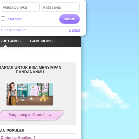
Nama boneka
Kata sandi
Ingat saya
Masuk
Lupa kata sandi?
Daftar!
S UP GAMES
GAME MOBILE
DAFTAR UNTUK BISA MENYIMPAN
DANDANANMU
Bergabung di Stardoll
AN POPULER
Christina Aguilera 2