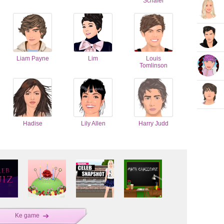
Schäfer
Liam Payne
Lim
Louis
Tomlinson
Hadise
Lily Allen
Harry Judd
Ke game