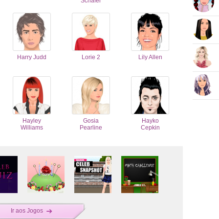
Schäfer
Harry Judd
Lorie 2
Lily Allen
Hayley
Gosia
Hayko
Williams
Pearline
Cepkin
Ir aos Jogos