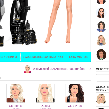
A következő a(z) Actresses kategóriában
ÖLTÖZT
T
ÖLTÖZTE
MEGNYER
Clemence
Dakota
Cleo Pires