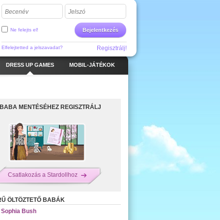
Becenév
Jelszó
Ne felejts el!
Bejelentkezés
Elfelejtetted a jelszavadat?
Regisztrálj!
DRESS UP GAMES
MOBIL-JÁTÉKOK
 BABA MENTÉSÉHEZ REGISZTRÁLJ
Csatlakozás a Stardollhoz
RŰ ÖLTÖZTETŐ BABÁK
Sophia Bush