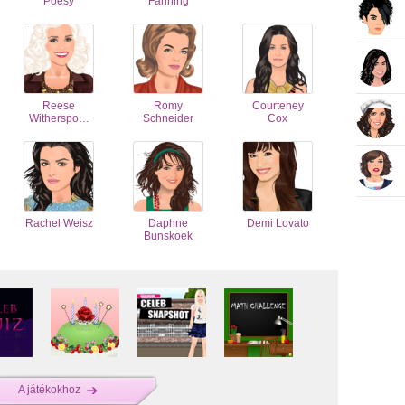
Poesy
Fanning
Reese
Romy
Courteney
Witherspo…
Schneider
Cox
Rachel Weisz
Daphne
Demi Lovato
Bunskoek
A játékokhoz