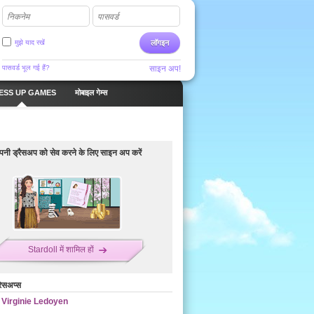
निकनेम
पासवर्ड
मुझे याद रखें
लॉगइन
पासवर्ड भूल गई हैं?
साइन अप!
ESS UP GAMES
मोबाइल गेम्स
नी ड्रैसअप को सेव करने के लिए साइन अप करें
Stardoll में शामिल हों
रेसअप्स
Virginie Ledoyen