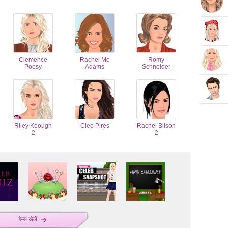
Clemence
Rachel Mc
Romy
Poesy
Adams
Schneider
Riley Keough
Cleo Pires
Rachel Bilson
2
2
गेम्स खेलें