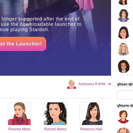
 longer supported after the end of
 use the downloadable launcher to
inue playing Stardoll.
et the Launcher!
Actresses में अगला
ड्रेसअप खोजे
ड्रैसअप्स ज
Rooney Mara
Rachel Weisz
Rebecca Hall