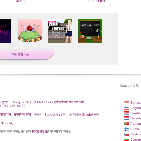
Adams
Campbell
गेम्स खेलें
Stardoll पर Romy
दुकान
Design
CHAT & FRIENDS
प्रतियोगिताएँ और कार्यक्रम
Bahasa
•
•
•
•
िनी गेम्स
मेरा अकाउंट
•
English
Hrvatsk
्यता शर्तें
गोपनीयता नीति
कुकीज़
Stardoll साइटमैप
आधिकारिक Stardoll ब्लॉग
•
•
•
•
Nederl
क्षा
FAQ
Portug
•
Suomi
पयोग करते समय, आप हमारे
नियमों और शर्तों
को स्वीकार करते हैं.
Češtin
българ