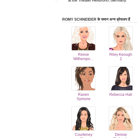
at the Theater Heilbronn, Germany.
ROMY SCHNEIDER के समान अन्य ड्रेसअप हैं
Reese
Riley Keough
Witherspo…
2
Raven
Rebecca Hall
Symone
Courteney
Denise