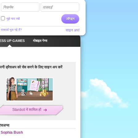
निकनेम
पासवर्ड
मुझे याद रखें
लॉगइन
पासवर्ड भूल गई हैं?
साइन अप!
ESS UP GAMES
मोबाइल गेम्स
नी ड्रैसअप को सेव करने के लिए साइन अप करें
Stardoll में शामिल हों
रेसअप्स
Sophia Bush