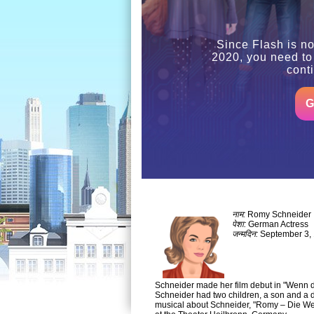
Since Flash is no
2020, you need to
cont
G
नाम:
Romy Schneider
पेशा:
German Actress
जन्मदिन:
September 3,
Schneider made her film debut in "Wenn de
Schneider had two children, a son and a d
musical about Schneider, "Romy – Die We