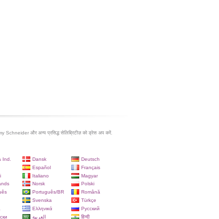
 Schneider और अन्य प्रसिद्ध सेलिब्रिटीज़ को ड्रेस अप करें.
 Ind.
Dansk
Deutsch
Español
Français
i
Italiano
Magyar
ands
Norsk
Polski
uês
Português/BR
Română
Svenska
Türkçe
a
Ελληνικά
Русский
ски
العربية
हिन्दी