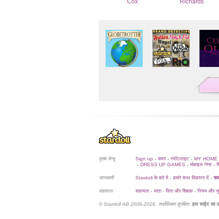
Cox
Richards
मुख्य मेन्यू
Sign up
कवर
स्पॉटलाइट
MY HOME
•
•
•
DRESS UP GAMES
मोबाइल गेम्स
म
•
•
•
जानकारी
Stardoll के बारे में
हमारे साथ विज्ञापन दें
सदस
•
•
सहायता
सहायता
माता - पिता और शिक्षक
नियम और सुर
•
•
© Stardoll AB 2006-2026. सर्वाधिकार सुरक्षित.
इस साईट का उ