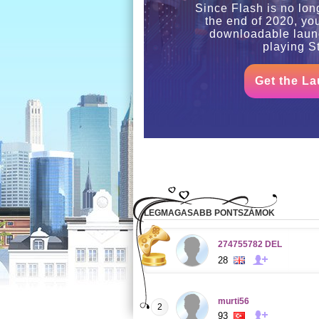
Since Flash is no lon
the end of 2020, yo
downloadable launc
playing St
Get the La
LEGMAGASABB PONTSZÁMOK
274755782 DEL
28
murti56
2
93