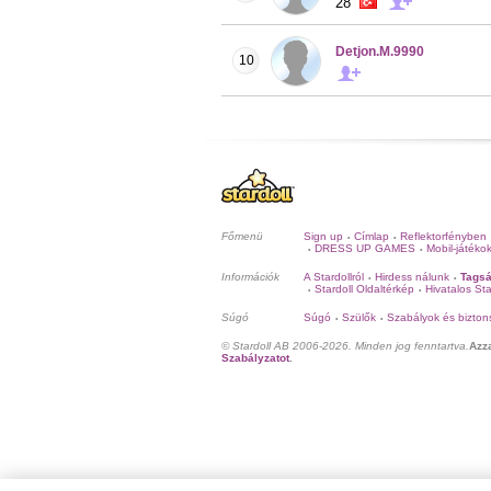
28
Detjon.M.9990
10
Főmenü
Sign up
Címlap
Reflektorfényben
•
•
DRESS UP GAMES
Mobil-játéko
•
•
Információk
A Stardollról
Hirdess nálunk
Tagsá
•
•
Stardoll Oldaltérkép
Hivatalos Sta
•
•
Súgó
Súgó
Szülők
Szabályok és bizton
•
•
© Stardoll AB 2006-2026. Minden jog fenntartva.
Azz
Szabályzatot
.