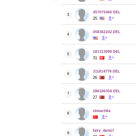
457075460 DEL
3
25
458382242 DEL
4
181313090 DEL
5
31
311814776 DEL
6
26
286100354 DEL
7
27
zinouchita
8
fairy_deniz7
9