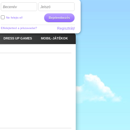
Becenév
Jelszó
Ne felejts el!
Bejelentkezés
Elfelejtetted a jelszavadat?
Regisztrálj!
DRESS UP GAMES
MOBIL-JÁTÉKOK