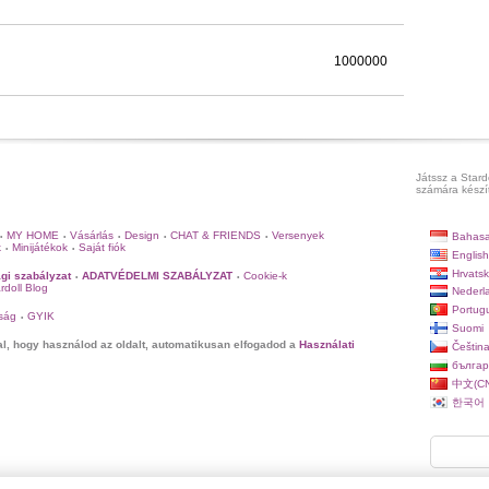
1000000
Játssz a Stard
számára készít
MY HOME
Vásárlás
Design
CHAT & FRIENDS
Versenyek
Bahasa
•
•
•
•
•
k
Minijátékok
Saját fiók
•
•
English
Hrvatsk
gi szabályzat
ADATVÉDELMI SZABÁLYZAT
Cookie-k
•
•
rdoll Blog
Nederl
Portug
ság
GYIK
•
Suomi
al, hogy használod az oldalt, automatikusan elfogadod a
Használati
Češtin
българ
中文(CN
한국어