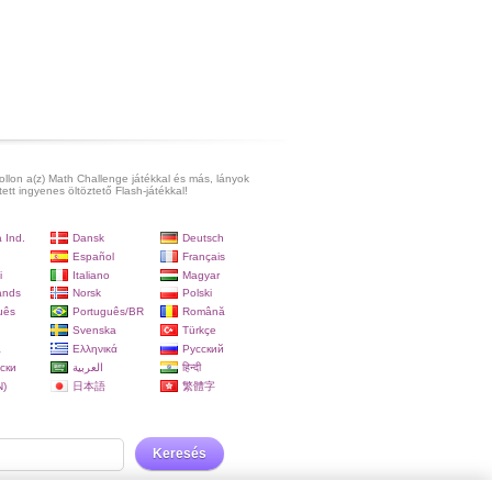
ollon a(z) Math Challenge játékkal és más, lányok
ett ingyenes öltöztető Flash-játékkal!
 Ind.
Dansk
Deutsch
Español
Français
i
Italiano
Magyar
ands
Norsk
Polski
uês
Português/BR
Română
Svenska
Türkçe
a
Ελληνικά
Русский
ски
العربية
हिन्दी
)
日本語
繁體字
Keresés