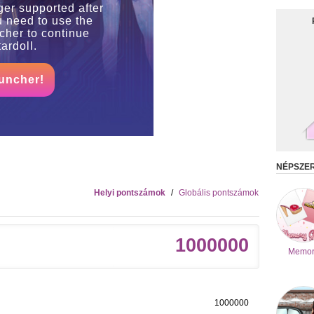
ger supported after
u need to use the
her to continue
ardoll.
uncher!
NÉPSZE
Helyi pontszámok
/
Globális pontszámok
1000000
Memor
1000000