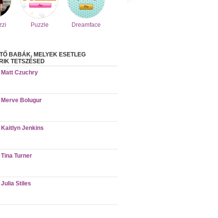
zzi
Puzzle
Dreamface
TŐ BABÁK, MELYEK ESETLEG
IK TETSZÉSED
Matt Czuchry
Merve Bolugur
Kaitlyn Jenkins
Tina Turner
Julia Stiles