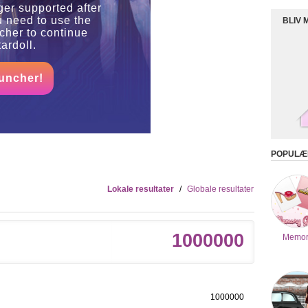
ger supported after
u need to use the
BLIV 
her to continue
ardoll.
uncher!
POPULÆR
Lokale resultater
/
Globale resultater
1000000
Memor
1000000