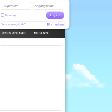
Brugernavn
Adgangskode
Husk mig
Log ind
Glemt adgangskode?
Bliv medlem!
DRESS UP GAMES
MOBILSPIL