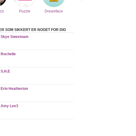
zzi
Puzzle
Dreamface
ER SOM SIKKERT ER NOGET FOR DIG
Skye Sweetnam
Rochelle
S.H.E
Erin Heatherton
Amy Lee3