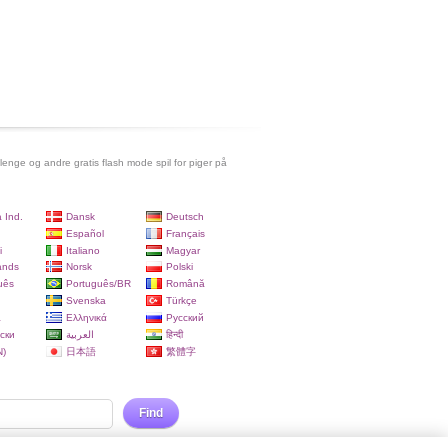
lenge og andre gratis flash mode spil for piger på
 Ind.
Dansk
Deutsch
Español
Français
i
Italiano
Magyar
ands
Norsk
Polski
uês
Português/BR
Română
Svenska
Türkçe
a
Ελληνικά
Русский
ски
العربية
हिन्दी
)
日本語
繁體字
Find