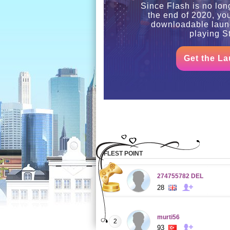
Since Flash is no lon
the end of 2020, yo
downloadable launc
playing St
Get the La
FLEST POINT
274755782 DEL
28
murti56
2
93