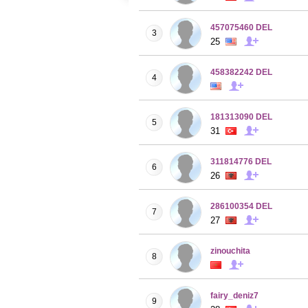
457075460 DEL
3
25
458382242 DEL
4
181313090 DEL
5
31
311814776 DEL
6
26
286100354 DEL
7
27
zinouchita
8
fairy_deniz7
9