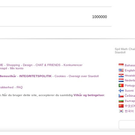
1000000
Spil Math Chal
Stardoll
ME
Shopping
Design
CHAT & FRIENDS
Konkurrencer
Bahasa
•
•
•
•
nispil
Min konto
•
English
Hrvatsk
lemsvilkår
INTEGRITETSPOLITIK
Cookies
Oversigt over Stardoll
•
•
•
Nederl
Portug
 sikkerhed
FAQ
•
Suomi
s.
Når du bruger dette site, accepterer du samtidig
Vilkår og betingelser
.
Češtin
българ
中文(CN
한국어