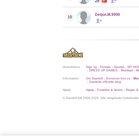
28
Detjon.M.9990
10
Hovedmenu
Sign up
Forside
Spotlys
MY HO
•
•
•
DRESS UP GAMES
Mobilspil
Mi
•
•
•
Information
Om Stardoll
Annoncer hos os
Med
•
•
Stardolls officielle blog
•
Hjælp
Hjælp
Forældre & lærere
Regler &
•
•
© Stardoll AB 2006-2026. Alle rettigheder forbeholde