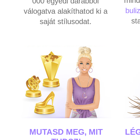
mind
000 egyedi darabból
buli
válogatva alakíthatod ki a
st
saját stílusodat.
MUTASD MEG, MIT
LÉ