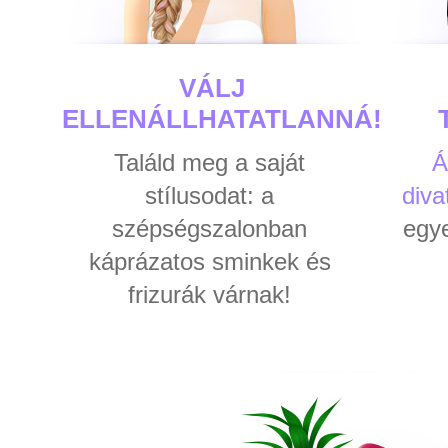
VÁLJ
ELLENÁLLHATATLANNÁ!
Találd meg a saját
Á
stílusodat: a
diva
szépségszalonban
egye
káprázatos sminkek és
frizurák várnak!