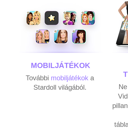
MOBILJÁTÉKOK
További
mobiljátékok
a
Ne 
Stardoll világából.
Vi
pilla
tábl