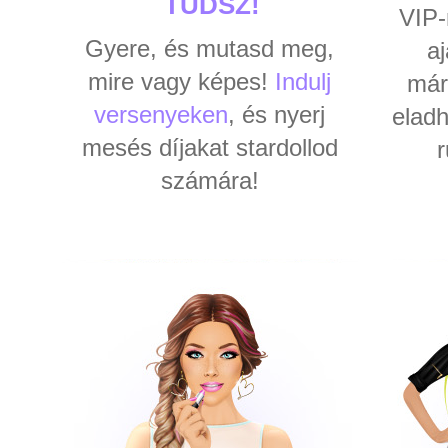
TUDSZ!
VIP-
Gyere, és mutasd meg,
aj
mire vagy képes!
Indulj
már
versenyeken
, és nyerj
eladh
mesés díjakat stardollod
r
számára!