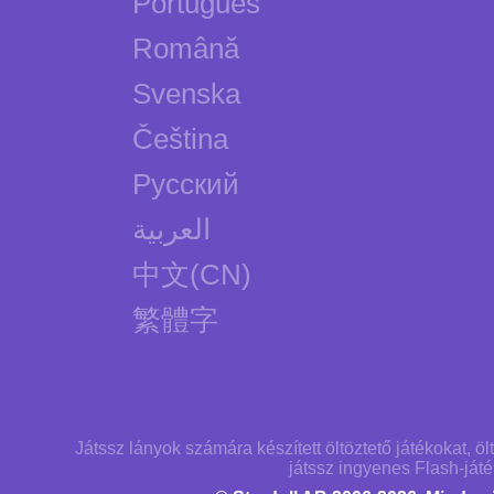
Português
Română
Svenska
Čeština
Русский
العربية
中文(CN)
繁體字
Játssz lányok számára készített öltöztető játékokat, öl
játssz ingyenes Flash-játé