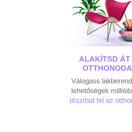
ALAKÍTSD ÁT
OTTHONODA
Válogass lakberend
lehetőségek millióib
díszítsd fel az otth