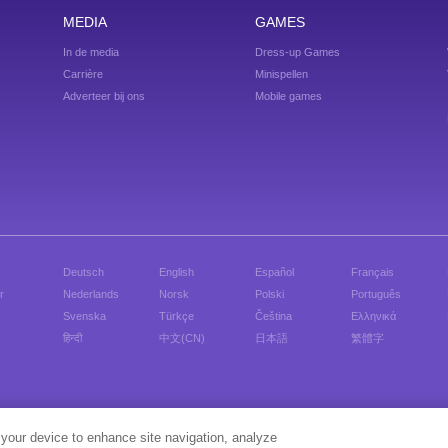
MEDIA
GAMES
In de media
Dress-up Games
Carrière
Minispellen
Adverteer bij ons
Mobile games
Deutsch
English
Español
Français
r
Nederlands
Norsk
Polski
Português
Svenska
Türkçe
Čeština
Ελληνικά
हिन्दी
中文(CN)
日本語
繁體字
Speel verkleedgames voor meisjes, verkleed je favoriete celebs en speel gratis flashgames.
 your device to enhance site navigation, analyze