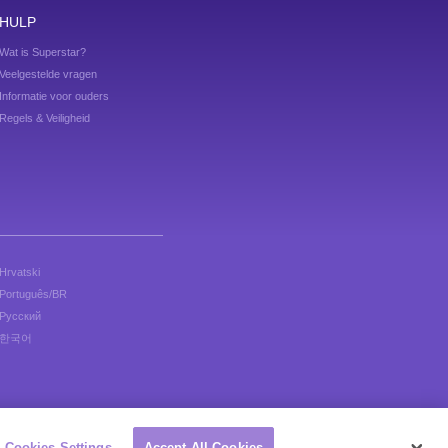
HULP
Wat is Superstar?
Veelgestelde vragen
Informatie voor ouders
Regels & Veiligheid
Hrvatski
Português/BR
Русский
한국어
Cookies Settings
Accept All Cookies