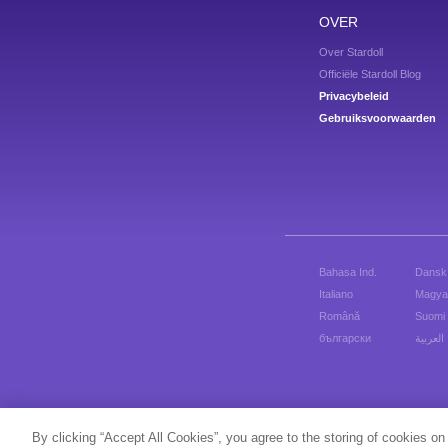
OVER
Over Stardoll
Officiële Stardoll Blog
Privacybeleid
Gebruiksvoorwaarden
Bahasa Ind.
Dansk
Italiano
Magya
Română
Suomi
български
العربية
By clicking “Accept All Cookies”, you agree to the storing of cookies on