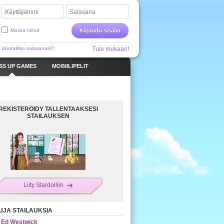
Käyttäjänimi
Salasana
Muista minut
Kirjaudu sisään
Unohditko salasanasi?
Tule mukaan!
SS UP GAMES
MOBIILIPELIT
REKISTERÖIDY TALLENTAAKSESI
STAILAUKSEN
Liity Stardolliin
UJA STAILAUKSIA
Ed Westwick