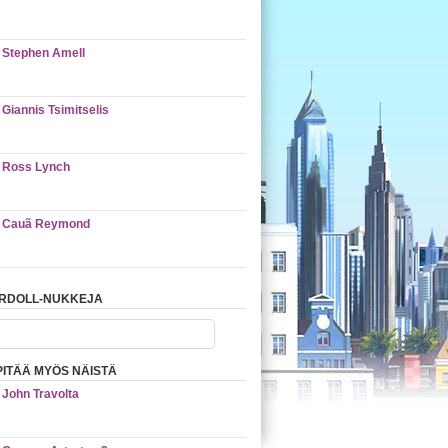
Stephen Amell
Giannis Tsimitselis
Ross Lynch
Cauã Reymond
ARDOLL-NUKKEJA
PITÄÄ MYÖS NÄISTÄ
John Travolta