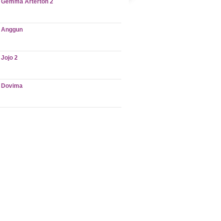
Gemma Arterton 2
Anggun
Jojo 2
Dovima