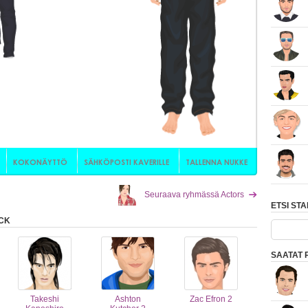
Seuraava ryhmässä Actors
ETSI ST
ICK
SAATAT 
Takeshi
Ashton
Zac Efron 2