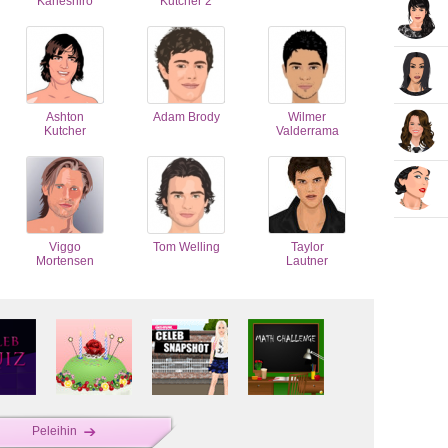
Kaneshiro
Kutcher 2
Ashton
Adam Brody
Wilmer
Kutcher
Valderrama
Viggo
Tom Welling
Taylor
Mortensen
Lautner
Peleihin