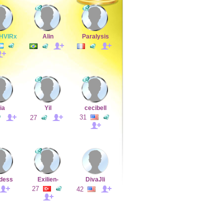
HVIRx
Alin
Paralysis
ia
Yil
cecibell
31
27
dess
Exilien-
DivaJli
27
42