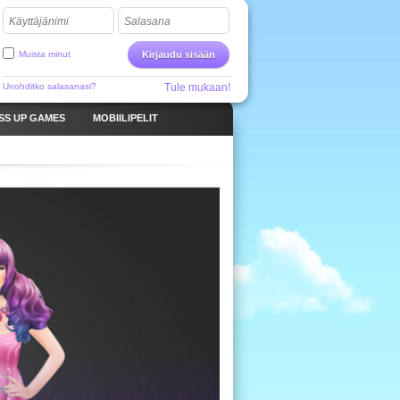
Käyttäjänimi
Salasana
Muista minut
Kirjaudu sisään
Unohditko salasanasi?
Tule mukaan!
SS UP GAMES
MOBIILIPELIT