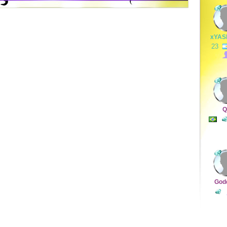
xYAS
23
Q
God