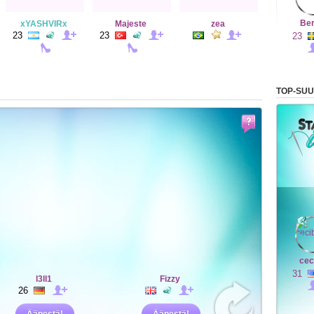
Be
xYASHVIRx
Majeste
zea
23
23
23
TOP-SUU
cec
31
l3ll1
Fizzy
26