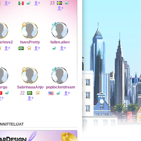
23
arlove2
huvsPretty
fallen.alien
srgu
SabrinaaaAnjo
poplocketdream
22
NNITTELIJAT