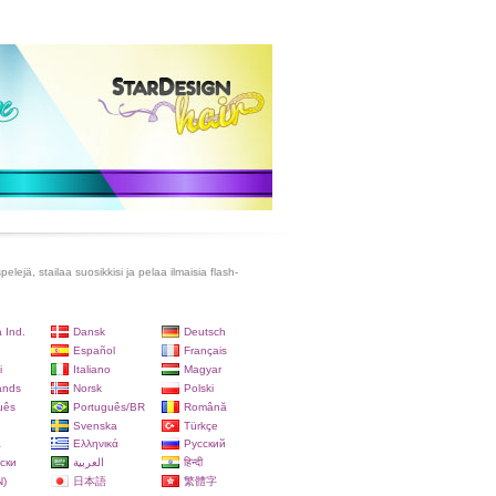
lejä, stailaa suosikkisi ja pelaa ilmaisia flash-
 Ind.
Dansk
Deutsch
Español
Français
i
Italiano
Magyar
ands
Norsk
Polski
uês
Português/BR
Română
Svenska
Türkçe
a
Ελληνικά
Русский
ски
العربية
हिन्दी
)
日本語
繁體字