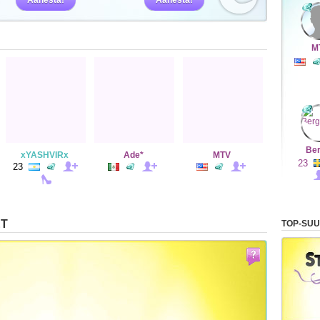
Äänestä!
Äänestä!
M
Be
xYASHVIRx
Ade*
MTV
23
23
ET
TOP-SUU