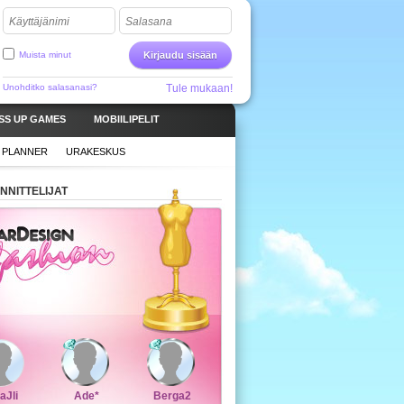
Käyttäjänimi
Salasana
Muista minut
Kirjaudu sisään
Unohditko salasanasi?
Tule mukaan!
SS UP GAMES
MOBIILIPELIT
 PLANNER
URAKESKUS
NNITTELIJAT
aJli
Ade*
Berga2