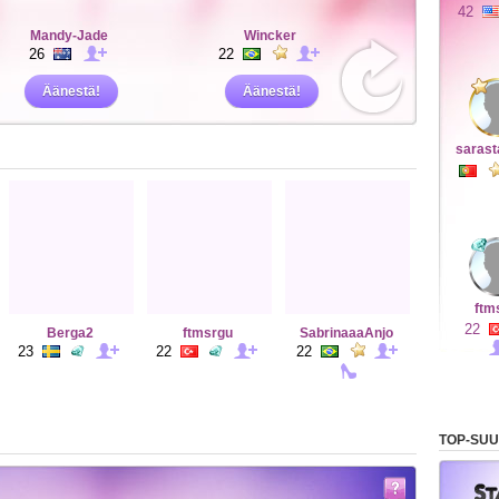
42
Mandy-Jade
Wincker
26
22
Äänestä!
Äänestä!
sarast
ftm
22
Berga2
ftmsrgu
SabrinaaaAnjo
23
22
22
TOP-SUU