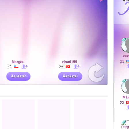
cec
31
Margot.
nisa6155
24
26
Äänestä!
Äänestä!
Maj
23