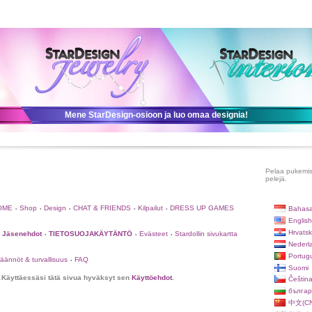
Mene StarDesign-osioon ja luo omaa designia!
Pelaa pukemispe
pelejä.
OME
Shop
Design
CHAT & FRIENDS
Kilpailut
DRESS UP GAMES
Bahasa
•
•
•
•
•
English
Hrvatsk
Jäsenehdot
TIETOSUOJAKÄYTÄNTÖ
Evästeet
Stardollin sivukartta
•
•
•
Nederl
Portug
äännöt & turvallisuus
FAQ
•
Suomi
.
Käyttäessäsi tätä sivua hyväksyt sen
Käyttöehdot
.
Češtin
българ
中文(CN