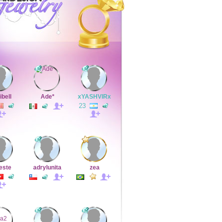
ibell
Ade*
xYASHVIRx
23
este
adrylunita
zea