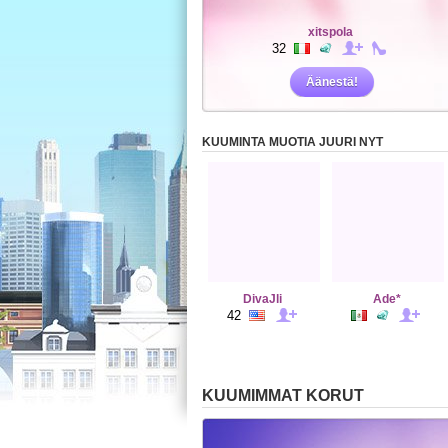
xitspola
32
Äänestä!
KUUMINTA MUOTIA JUURI NYT
DivaJli
Ade*
42
KUUMIMMAT KORUT