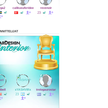
rga2
calikusuferidee
revenoir
23
NNITTELIJAT
ibell
xYASHVIRx
trelogaurostar
23