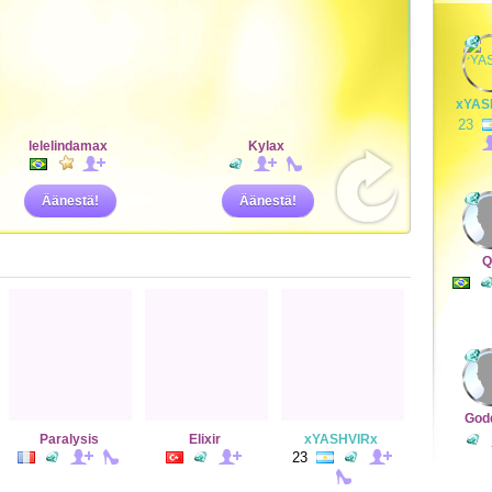
xYAS
23
lelelindamax
Kylax
Äänestä!
Äänestä!
Q
God
Paralysis
Elixir
xYASHVIRx
23