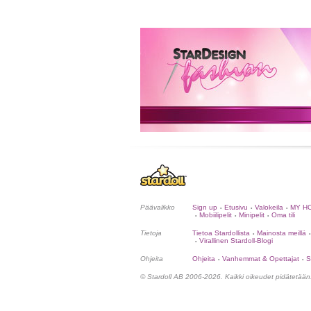
Päävalikko
Sign up
Etusivu
Valokeila
MY H
•
•
•
Mobiilipelit
Minipelit
Oma tili
•
•
•
Tietoja
Tietoa Stardollista
Mainosta meillä
•
•
Virallinen Stardoll-Blogi
•
Ohjeita
Ohjeita
Vanhemmat & Opettajat
S
•
•
© Stardoll AB 2006-2026. Kaikki oikeudet pidätetään