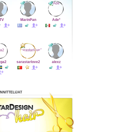
TV
MarinPan
Ade*
rga2
sarastarlove2
alexz
NNITTELIJAT