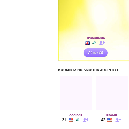
Unavailable
Äänestä!
KUUMINTA HIUSMUOTIA JUURI NYT
cecibell
DivaJli
31
42