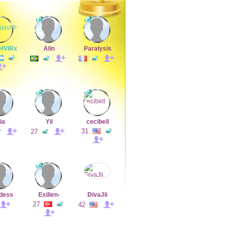
HVIRx
Alin
Paralysis
ia
Yil
cecibell
31
27
dess
Exilien-
DivaJli
27
42