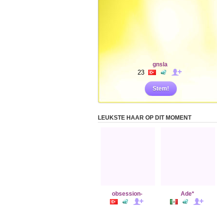
gnsla
23
Stem!
LEUKSTE HAAR OP DIT MOMENT
obsession-
Ade*