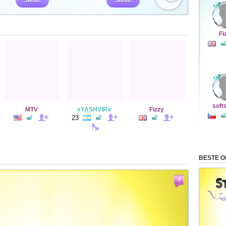
Stem!
Stem!
Fi
soft
MTV
xYASHVIRx
Fizzy
23
BESTE 