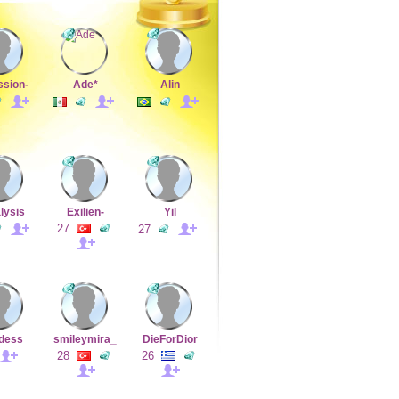
ssion-
Ade*
Alin
lysis
Exilien-
Yil
27
27
dess
smileymira_
DieForDior
28
26