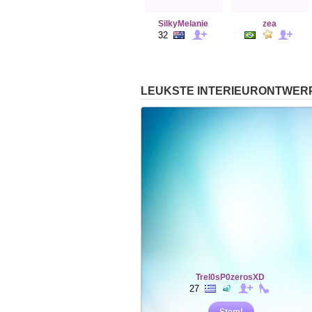
SilkyMelanie
zea
32
LEUKSTE INTERIEURONTWER
Trel0sP0zerosXD
27