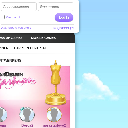
Gebruikersnaam
Wachtwoord
Onthou mij
Log in
Wachtwoord vergeten?
Registreer je!
ESS UP GAMES
MOBILE GAMES
ANNER
CARRIÈRECENTRUM
ONTWERPERS
rona
Berga2
sarastarlove2