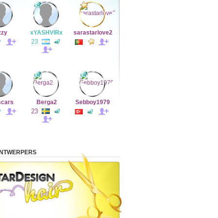
zzy
xYASHVIRx
sarastarlove2
23
scars
Berga2
Sebboy1979
23
ONTWERPERS