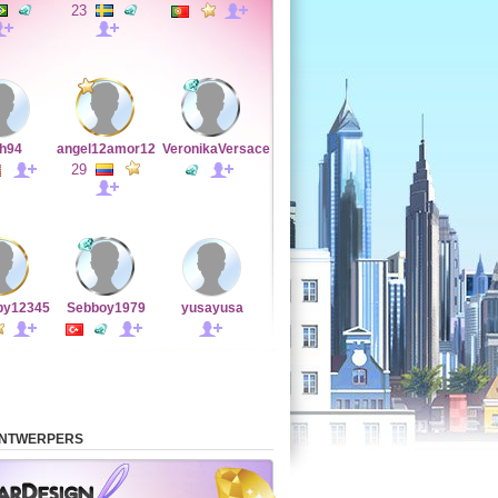
23
sh94
angel12amor12
VeronikaVersace
29
by12345
Sebboy1979
yusayusa
ONTWERPERS