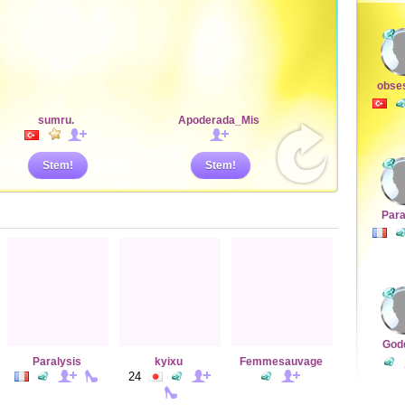
obse
sumru.
Apoderada_Mis
Stem!
Stem!
Para
God
Paralysis
kyixu
Femmesauvage
24