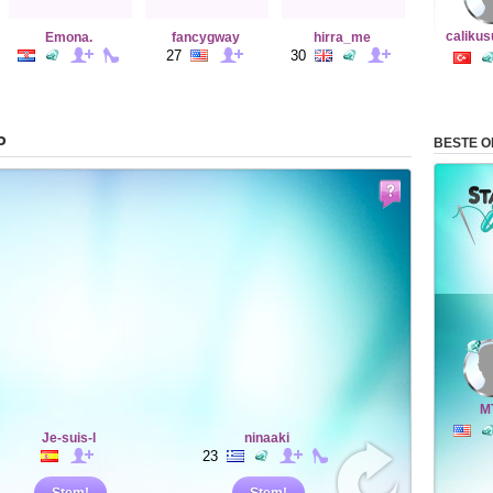
calikus
Emona.
fancygway
hirra_me
27
30
P
BESTE 
M
Je-suis-l
ninaaki
23