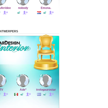
uferidee
nobody
Emona.
ONTWERPERS
TV
Ade*
trelogaurostar