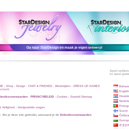
Ga naar StarDesign en maak je eigen ontwerp!
Speel verkleed
en speel grati
ME
Shop
Design
CHAT & FRIENDS
Wedstrijden
DRESS UP GAMES
Bahasa
•
•
•
•
•
Account
English
Hrvatsk
bruiksvoorwaarden
PRIVACYBELEID
Cookies
Stardoll Sitemap
•
•
•
Nederl
Portug
 Veiligheid
Veelgestelde vragen
•
Suomi
n.
Als je deze site gebruikt, aanvaard je de
Gebruiksvoorwaarden
.
Češtin
българ
中文(CN