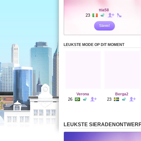
ttia58
23
Stem!
LEUKSTE MODE OP DIT MOMENT
Verona
Berga2
26
23
LEUKSTE SIERADENONTWER