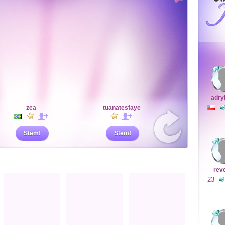
adry
zea
tuanatesfaye
Stem!
Stem!
rev
23