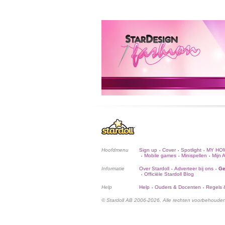
Hoofdmenu
Sign up
Cover
Spotlight
MY HO
•
•
•
Mobile games
Minispellen
Mijn 
•
•
•
Informatie
Over Stardoll
Adverteer bij ons
Ge
•
•
Officiële Stardoll Blog
•
Help
Help
Ouders & Docenten
Regels &
•
•
© Stardoll AB 2006-2026. Alle rechten voorbehoude