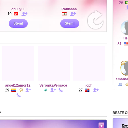
26
chuuyui
Raniaaaa
19
Stem!
Stem!
Ti
31
emaba
angel12amor12
VeronikaVersace
joph
29
27
P
BESTE 