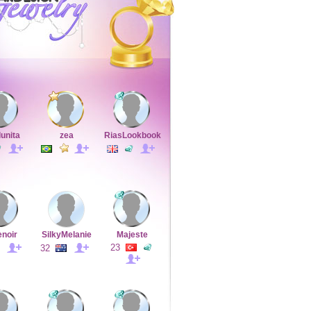
lunita
zea
RiasLookbook
enoir
SilkyMelanie
Majeste
23
32