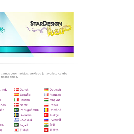
games voor meisjes, verkleed je favoriete celebs
s flashgames.
 Ind.
Dansk
Deutsch
Español
Français
i
Italiano
Magyar
ands
Norsk
Polski
uês
Português/BR
Română
Svenska
Türkçe
a
Ελληνικά
Русский
ски
العربية
हिन्दी
)
日本語
繁體字