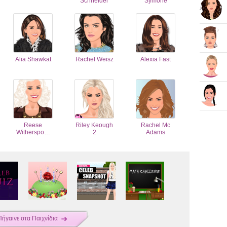
Schneider
Symone
Alia Shawkat
Rachel Weisz
Alexia Fast
Reese
Riley Keough
Rachel Mc
Witherspo…
2
Adams
Πήγαινε στα Παιχνίδια