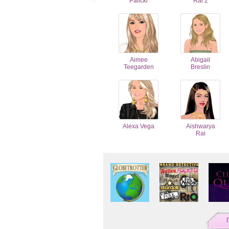
Palicki
Rai 2
Aimee
Abigail
Teegarden
Breslin
Alexa Vega
Aishwarya
Rai