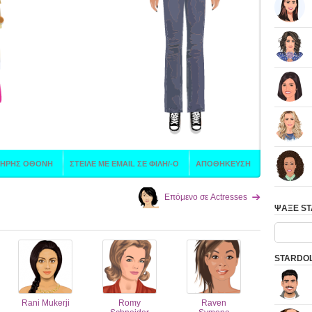
Επόμενο σε Actresses
ΨΑΞΕ S
STARDOL
Rani Mukerji
Romy
Raven