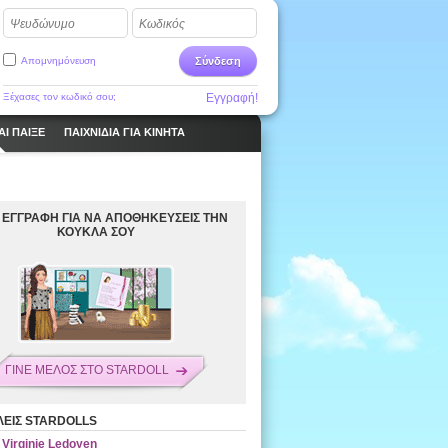
Ψευδώνυμο
Κωδικός
Απομνημόνευση
Σύνδεση
Ξέχασες τον κωδικό σου;
Εγγραφή!
ΑΙ ΠΑΙΞΕ
ΠΑΙΧΝΊΔΙΑ ΓΙΑ ΚΙΝΗΤΆ
 ΕΓΓΡΑΦΗ ΓΙΑ ΝΑ ΑΠΟΘΗΚΕΥΣΕΙΣ ΤΗΝ
ΚΟΥΚΛΑ ΣΟΥ
ΓΙΝΕ ΜΕΛΟΣ ΣΤΟ STARDOLL
ΕΙΣ STARDOLLS
Virginie Ledoyen